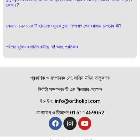
কোথায়?
লেনদেন ১২০০ কোটি ছাড়ালেও সূচকে মন্দা: নিস্প্রাণ শেয়ারবাজার, নেপথ্যে কী?
পর্যাপ্ত ঘুমেও ক্লান্তি কাটছে না! আছে প্রতিকার
প্রকাশক ও সম্পাদকঃ মো. জসিম উদ্দিন তালুকদার
নির্বাহী সম্পাদকঃ টি এম মিলজার হোসেন
ইমেইল: info@ortholipi.com
যোগাযোগ ও বিজ্ঞাপন 01511459052