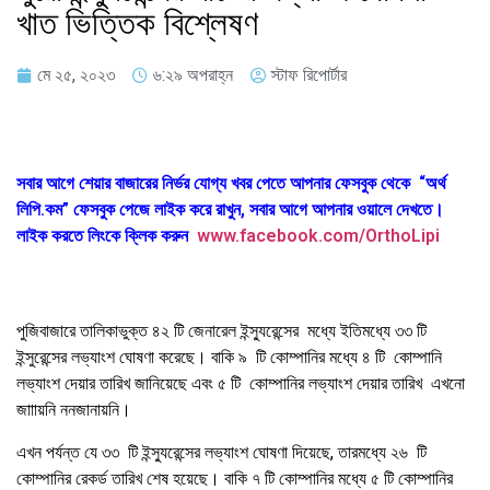
খাত ভিত্তিক বিশ্লেষণ
মে ২৫, ২০২৩
৬:২৯ অপরাহ্ন
স্টাফ রিপোর্টার
সবার আগে শেয়ার বাজারের নির্ভর যোগ্য খবর পেতে আপনার ফেসবুক থেকে “অর্থ
লিপি.কম” ফেসবুক পেজে লাইক করে রাখুন, সবার আগে আপনার ওয়ালে দেখতে।
লাইক করতে লিংকে ক্লিক করুন
www.facebook.com/OrthoLipi
পুজিবাজারে
তালিকাভুক্ত
৪২
টি
জেনারেল
ইন্স্যুরেন্সের
মধ্যে
ইতিমধ্যে
৩৩
টি
ইন্সুরেন্সের
লভ্যাংশ
ঘোষণা
করেছে। বাকি
৯ টি
কোম্পানির
মধ্যে
৪ টি
কোম্পানি
লভ্যাংশ
দেয়ার
তারিখ
জানিয়েছে এবং
৫ টি
কোম্পানির
লভ্যাংশ
দেয়ার
তারিখ
এখনো
জাাায়নি নন
জানায়নি।
এখন
পর্যন্ত
যে
৩৩
টি
ইন্স্যুরেন্সের
লভ্যাংশ
ঘোষণা
দিয়েছে
,
তারমধ্যে
২৬
টি
কোম্পানির
রেকর্ড
তারিখ
শেষ
হয়েছে। বাকি
৭
টি
কোম্পানির
মধ্যে
৫
টি
কোম্পানির