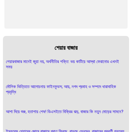
শেয়ার বাজার
শেয়ারবাজার মানেই জুয়া নয়, অর্থনীতির শক্তি: ভয় কাটিয়ে আস্থা ফেরানোর এখনই
সময়
মৌলিক ভিত্তিতে আলোচনায় ফাইনফুডস; আয়, নগদ প্রবাহ ও সম্পদে ধারাবাহিক
প্রবৃদ্ধি
আশা দিয়ে শুরু, হতাশায় শেষ! ডিএসইতে বিক্রির ঝড়, বাজার কি নতুন মোড়ের সামনে?
ইন্স্যুরেন্স শেয়ারের জোরে বাজারে প্রাণ ফিরছে, বাড়ছে লেনদেন, বাজারের পরবর্তী গন্তব্য