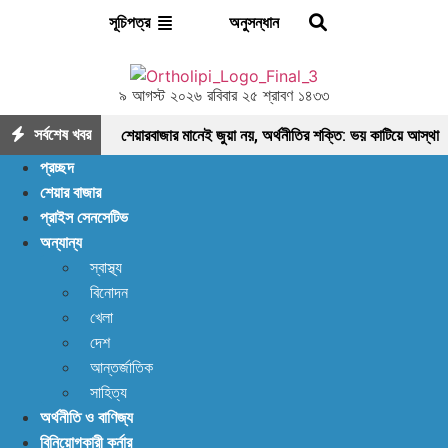
অনুসন্ধান
সূচিপত্র
৯ আগস্ট ২০২৬ রবিবার ২৫ শ্রাবণ ১৪৩৩
সর্বশেষ খবর
শেয়ারবাজার মানেই জুয়া নয়, অর্থনীতির শক্তি: ভয় কাটিয়ে আস্থা
প্রচ্ছদ
ফেরানোর এখনই সময়
মৌলিক ভিত্তিতে আলোচনায়
শেয়ার বাজার
প্রাইস সেনসেটিভ
ফাইনফুডস; আয়, নগদ প্রবাহ ও সম্পদে ধারাবাহিক প্রবৃদ্ধি
অন্যান্য
আশা দিয়ে শুরু, হতাশায় শেষ! ডিএসইতে বিক্রির ঝড়, বাজার কি
স্বাস্থ্য
বিনোদন
নতুন মোড়ের সামনে?
ইন্স্যুরেন্স শেয়ারের জোরে বাজারে
খেলা
প্রাণ ফিরছে, বাড়ছে লেনদেন, বাজারের পরবর্তী গন্তব্য কোথায়?
দেশ
আন্তর্জাতিক
লেনদেন ১২০০ কোটি ছাড়ালেও সূচকে মন্দা: নিস্প্রাণ
সাহিত্য
অর্থনীতি ও বাণিজ্য
শেয়ারবাজার, নেপথ্যে কী?
পর্যাপ্ত ঘুমেও ক্লান্তি কাটছে
বিনিয়োগকারী কর্নার