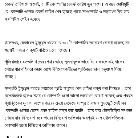
রেকর্ড
তারিখ মে
মাসেই
, ২
টি
কোম্পানির
রেকর্ড
তারিখ
জুন
মাসে। এ বছর
মোটামুটি
যে
কোম্পানি
গুলোর
রেকর্ড
তারিখ
শেষ
হয়েছে
প্রায়
সবগুলোরই
ও
লভ্যাংশ
ফ্রি
হয়ে
ক্যাপিটাল
গেইন
হয়েছে।
উল্লেখ্য,
জেনারেল
ইন্সুরেন্স
খাতের
যে
৩৩
টি
কোম্পানির
লভ্যাংশ
ঘোষণা
হয়েছে
সব
গুলোই
এবছর
এ
ক্যাটাগরিতে
চলে
এসেছে।
পুঁজিবাজারে যতগুলি খাতের শেয়ার আছে তুলনামূলক ভাবে বিচার করলে এই খাতের
শেয়ার ধারাবাহিকতা বজায় রেখে বিনিয়োগকারীদের প্রতিবছর ভাল লভ্যাংশ দিয়ে
যাচ্ছে।
সম্প্রতি ইন্সুরেন্স খাতের শেয়ারের প্রতি মানুষের বেশ চাহিদা লক্ষ্য করা গিয়েছে। তবে
আশ্চর্যজনক হলেও সত্য যে কোম্পানি গুলো ভালো লভ্যাংশ ঘোষণা করেছে এবং প্রথম
প্রান্তিকের মুনাফা আগের বছরের চেয়ে বেড়েছে সম্প্রতি বাজার মুভমেন্টে সেই সব
কোম্পানি গুলোর তেমন কোন চাহিদা লক্ষ্য করা যায়নি। তবে যারা মৌলভিত্তি সম্পন্ন
শেয়ার যারা বিনিয়োগ করে তাদের বিনিয়োগ তালিকায় অবশ্যই ভাল মৌলভিত্তিক
কোম্পানি গুলো বিনিয়োগ তালিকায় রাখবে।