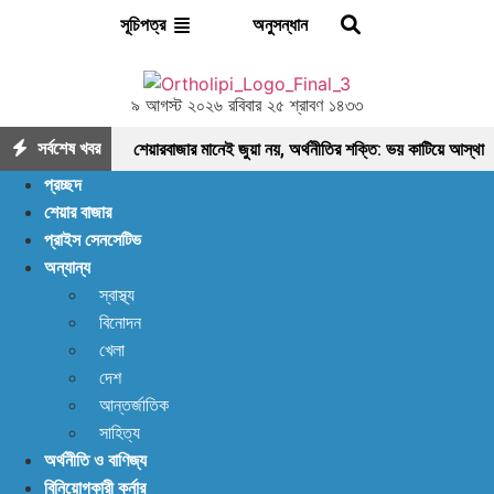
অনুসন্ধান
সূচিপত্র
৯ আগস্ট ২০২৬ রবিবার ২৫ শ্রাবণ ১৪৩৩
সর্বশেষ খবর
শেয়ারবাজার মানেই জুয়া নয়, অর্থনীতির শক্তি: ভয় কাটিয়ে আস্থা
প্রচ্ছদ
ফেরানোর এখনই সময়
মৌলিক ভিত্তিতে আলোচনায়
শেয়ার বাজার
প্রাইস সেনসেটিভ
ফাইনফুডস; আয়, নগদ প্রবাহ ও সম্পদে ধারাবাহিক প্রবৃদ্ধি
অন্যান্য
আশা দিয়ে শুরু, হতাশায় শেষ! ডিএসইতে বিক্রির ঝড়, বাজার কি
স্বাস্থ্য
বিনোদন
নতুন মোড়ের সামনে?
ইন্স্যুরেন্স শেয়ারের জোরে বাজারে
খেলা
প্রাণ ফিরছে, বাড়ছে লেনদেন, বাজারের পরবর্তী গন্তব্য কোথায়?
দেশ
আন্তর্জাতিক
লেনদেন ১২০০ কোটি ছাড়ালেও সূচকে মন্দা: নিস্প্রাণ
সাহিত্য
অর্থনীতি ও বাণিজ্য
শেয়ারবাজার, নেপথ্যে কী?
পর্যাপ্ত ঘুমেও ক্লান্তি কাটছে
বিনিয়োগকারী কর্নার