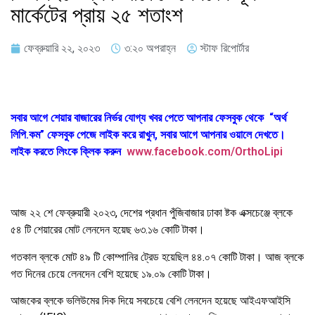
মার্কেটের প্রায় ২৫ শতাংশ
ফেব্রুয়ারি ২২, ২০২৩
৩:২০ অপরাহ্ন
স্টাফ রিপোর্টার
সবার আগে শেয়ার বাজারের নির্ভর যোগ্য খবর পেতে আপনার ফেসবুক থেকে “অর্থ
লিপি.কম” ফেসবুক পেজে লাইক করে রাখুন, সবার আগে আপনার ওয়ালে দেখতে।
লাইক করতে লিংকে ক্লিক করুন
www.facebook.com/OrthoLipi
আজ ২২ শে ফেব্রুয়ারী ২০২৩, দেশের প্রধান পুঁজিবাজার ঢাকা ষ্টক এক্সচেঞ্জে ব্লকে
৫৪ টি শেয়ারের মোট লেনদেন হয়েছ ৬৩.১৬ কোটি টাকা।
গতকাল ব্লকে মোট ৪৯ টি কোম্পানির ট্রেড হয়েছিল ৪৪.০৭ কোটি টাকা। আজ ব্লকে
গত দিনের চেয়ে লেনদেন বেশি হয়েছে ১৯.০৯ কোটি টাকা।
আজকের ব্লকে ভলিউমের দিক দিয়ে সবচেয়ে বেশি লেনদেন হয়েছে আইএফআইসি