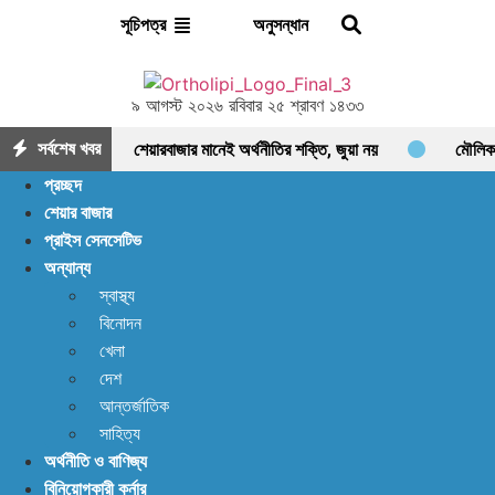
অনুসন্ধান
সূচিপত্র
৯ আগস্ট ২০২৬ রবিবার ২৫ শ্রাবণ ১৪৩৩
সর্বশেষ খবর
শেয়ারবাজার মানেই অর্থনীতির শক্তি, জুয়া নয়
মৌলিক
প্রচ্ছদ
ভিত্তিতে আলোচনায় ফাইনফুডস; আয়, নগদ প্রবাহ ও সম্পদে
শেয়ার বাজার
প্রাইস সেনসেটিভ
ধারাবাহিক প্রবৃদ্ধি
আশা দিয়ে শুরু, হতাশায় শেষ!
অন্যান্য
ডিএসইতে বিক্রির ঝড়, বাজার কি নতুন মোড়ের সামনে?
স্বাস্থ্য
বিনোদন
ইন্স্যুরেন্স শেয়ারের জোরে বাজারে প্রাণ ফিরছে, বাড়ছে লেনদেন,
খেলা
বাজারের পরবর্তী গন্তব্য কোথায়?
লেনদেন ১২০০ কোটি
দেশ
আন্তর্জাতিক
ছাড়ালেও সূচকে মন্দা: নিস্প্রাণ শেয়ারবাজার, নেপথ্যে কী?
সাহিত্য
অর্থনীতি ও বাণিজ্য
পর্যাপ্ত ঘুমেও ক্লান্তি কাটছে না! আছে প্রতিকার
বিনিয়োগকারী কর্নার