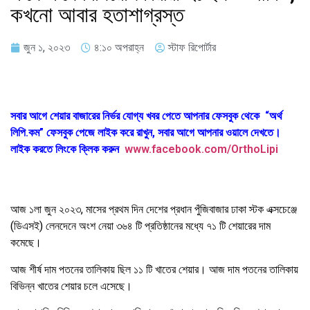
কখনো আবার হতাশাগ্রস্ত
জুন ১, ২০২৩
৪:১০ অপরাহ্ন
স্টাফ রিপোর্টার
সবার আগে শেয়ার বাজারের নির্ভর যোগ্য খবর পেতে আপনার ফেসবুক থেকে “অর্থ
লিপি.কম” ফেসবুক পেজে লাইক করে রাখুন, সবার আগে আপনার ওয়ালে দেখতে।
লাইক করতে লিংকে ক্লিক করুন
www.facebook.com/OrthoLipi
আজ ১লা জুন ২০২৩, মাসের প্রথম দিন দেশের প্রধান পুঁজিবাজার ঢাকা স্টক এক্সচেঞ্জে
(ডিএসই) লেনদেনে অংশ নেয়া ৩৬৪ টি প্রতিষ্ঠানের মধ্যে ৭১ টি শেয়ারের দাম
কমেছে।
আজ শীর্ষ দাম পতনের তালিকায় ছিল ১১ টি খাতের শেয়ার। আজ দাম পতনের তালিকায়
বিভিন্ন খাতের শেয়ার চলে এসেছে।