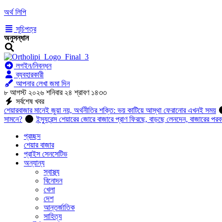
অর্থ লিপি
সূচিপত্র
অনুসন্ধান
লগইন/নিবন্ধন
ব্যবহারকারী
আপনার লেখা জমা দিন
৮ আগস্ট ২০২৬ শনিবার ২৪ শ্রাবণ ১৪৩৩
সর্বশেষ খবর
শেয়ারবাজার মানেই জুয়া নয়, অর্থনীতির শক্তি: ভয় কাটিয়ে আস্থা ফেরানোর এখনই সময়
সামনে?
ইন্স্যুরেন্স শেয়ারের জোরে বাজারে প্রাণ ফিরছে, বাড়ছে লেনদেন, বাজারের পরব
প্রচ্ছদ
শেয়ার বাজার
প্রাইস সেনসেটিভ
অন্যান্য
স্বাস্থ্য
বিনোদন
খেলা
দেশ
আন্তর্জাতিক
সাহিত্য