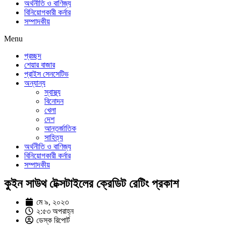
অর্থনীতি ও বাণিজ্য
বিনিয়োগকারী কর্নার
সম্পাদকীয়
Menu
প্রচ্ছদ
শেয়ার বাজার
প্রাইস সেনসেটিভ
অন্যান্য
স্বাস্থ্য
বিনোদন
খেলা
দেশ
আন্তর্জাতিক
সাহিত্য
অর্থনীতি ও বাণিজ্য
বিনিয়োগকারী কর্নার
সম্পাদকীয়
কুইন সাউথ টেক্সটাইলের ক্রেডিট রেটিং প্রকাশ
মে ৯, ২০২৩
২:৫৩ অপরাহ্ন
ডেস্ক রিপোর্ট