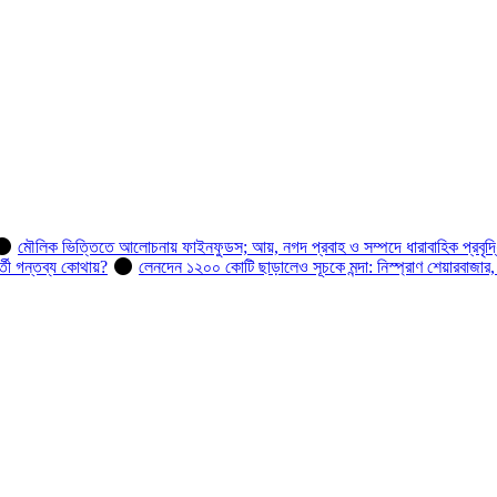
মৌলিক ভিত্তিতে আলোচনায় ফাইনফুডস; আয়, নগদ প্রবাহ ও সম্পদে ধারাবাহিক প্রবৃদ্
র্তী গন্তব্য কোথায়?
লেনদেন ১২০০ কোটি ছাড়ালেও সূচকে মন্দা: নিস্প্রাণ শেয়ারবাজার