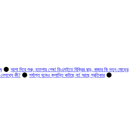
ধি
আশা দিয়ে শুরু, হতাশায় শেষ! ডিএসইতে বিক্রির ঝড়, বাজার কি নতুন মোড়ের
, নেপথ্যে কী?
পর্যাপ্ত ঘুমেও ক্লান্তি কাটছে না! আছে প্রতিকার