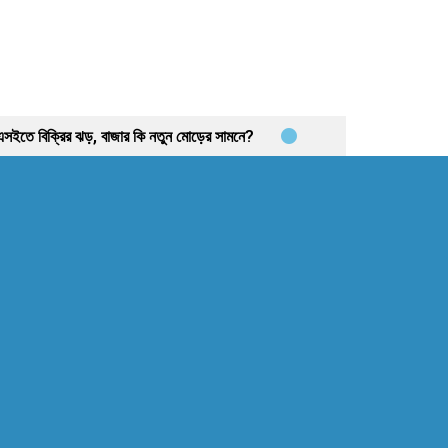
িএসইতে বিক্রির ঝড়, বাজার কি নতুন মোড়ের সামনে?
ও সূচকে মন্দা: নিস্প্রাণ শেয়ারবাজার, নেপথ্যে কী?
েমিট্যান্স