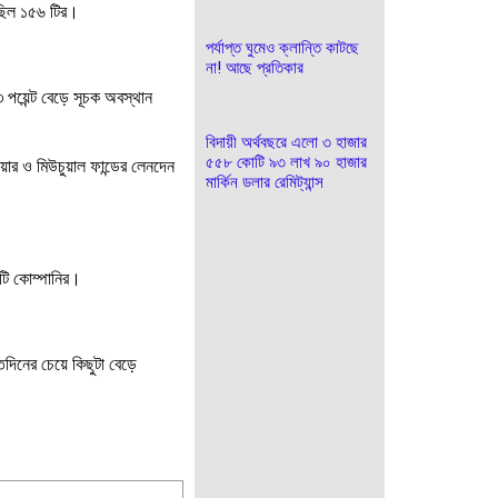
 ছিল ১৫৬ টির।
পর্যাপ্ত ঘুমেও ক্লান্তি কাটছে
না! আছে প্রতিকার
পয়েন্ট বেড়ে সূচক অবস্থান
বিদায়ী অর্থবছরে এলো ৩ হাজার
৫৫৮ কোটি ৯৩ লাখ ৯০ হাজার
র ও মিউচুয়াল ফান্ডের লেনদেন
মার্কিন ডলার রেমিট্যান্স
টি কোম্পানির।
তদিনের চেয়ে কিছুটা বেড়ে