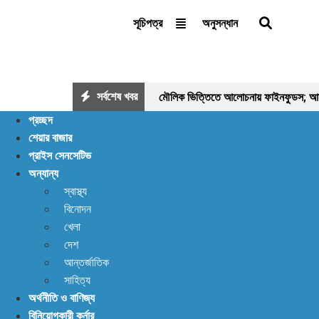
অনুসন্ধান
সূচিপত্র
সর্বশেষ খবর
মৌলিক ভিত্তিতে আলোচনায় ফাইনফুডস; আয়, ন
প্রচ্ছদ
ইন্স্যুরেন্স শেয়ারের জোরে বাজারে প্রাণ ফিরছ
শেয়ার বাজার
প্রাইস সেনসেটিভ
পর্যাপ্ত ঘুমেও ক্লান্তি কাটছে না! আছে প্রত
অন্যান্য
স্বাস্থ্য
বিনোদন
খেলা
দেশ
আন্তর্জাতিক
সাহিত্য
অর্থনীতি ও বাণিজ্য
বিনিয়োগকারী কর্নার