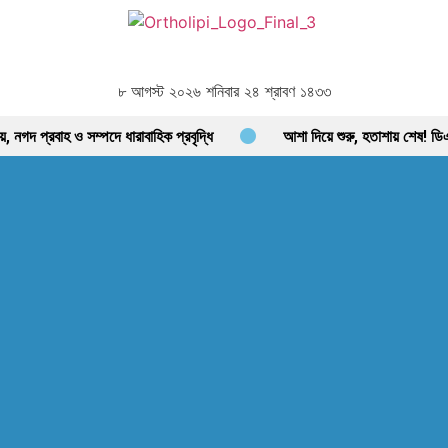
৮ আগস্ট ২০২৬ শনিবার ২৪ শ্রাবণ ১৪৩৩
গদ প্রবাহ ও সম্পদে ধারাবাহিক প্রবৃদ্ধি
আশা দিয়ে শুরু, হতাশায় শেষ! ড
ে, বাড়ছে লেনদেন, বাজারের পরবর্তী গন্তব্য কোথায়?
লেনদেন ১২০০ কোটি ছাড়ালে
িকার
বিদায়ী অর্থবছরে এলো ৩ হাজার ৫৫৮ কোটি ৯৩ লাখ ৯০ হাজার মার্কিন ডলার র