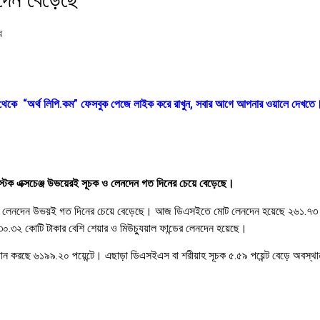
র
ক থেকে “অর্থ লিপি.কম” ফেসবুক পেজে লাইক করে রাখুন, সবার আগে আপনার ওয়ালে দেখতে
 স্টক এক্সচেঞ্জ উভয়েরই সূচক ও লেনদেন গত দিনের চেয়ে বেড়েছে।
 সূচক ও লেনদেন উভয়ই গত দিনের চেয়ে বেড়েছে। আজ ডিএসইতে মোট লেনদেন হয়েছে ২৬১.৭৩
৩২ কোটি টাকার বেশি শেয়ার ও মিউচ্যুয়াল ফান্ডের লেনদেন হয়েছে।
থান করছে ৬১৯৯.২০ পয়েন্টে। এছাড়া ডিএসইএস বা শরীয়াহ সূচক ৫.৫৯ পয়েন্ট বেড়ে অবস্থ