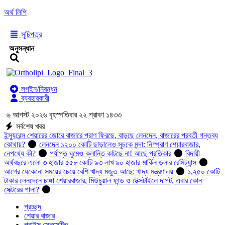
অর্থ লিপি
সূচিপত্র
অনুসন্ধান
লগইন/নিবন্ধন
ব্যবহারকারী
৬ আগস্ট ২০২৬ বৃহস্পতিবার ২২ শ্রাবণ ১৪৩৩
সর্বশেষ খবর
ইন্স্যুরেন্স শেয়ারের জোরে বাজারে প্রাণ ফিরছে, বাড়ছে লেনদেন, বাজারের পরবর্তী গন্তব্য
কোথায়?
লেনদেন ১২০০ কোটি ছাড়ালেও সূচকে মন্দা: নিস্প্রাণ শেয়ারবাজার,
নেপথ্যে কী?
পর্যাপ্ত ঘুমেও ক্লান্তি কাটছে না! আছে প্রতিকার
বিদায়ী
অর্থবছরে এলো ৩ হাজার ৫৫৮ কোটি ৯৩ লাখ ৯০ হাজার মার্কিন ডলার রেমিট্যান্স
আগের যেকেনো সময়ের চেয়ে বেশি খাদ্য মজুত আছে: খাদ্য মন্ত্রণালয়
১,২৫০ কোটি
টাকার লেনদেনে চাঙ্গা শেয়ারবাজার, মিউচুয়াল ফান্ড ও টেক্সটাইলে দাপট, এবার কোন
সেক্টরের পালা?
প্রচ্ছদ
শেয়ার বাজার
প্রাইস সেনসেটিভ