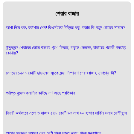
শেয়ার বাজার
আশা দিয়ে শুরু, হতাশায় শেষ! ডিএসইতে বিক্রির ঝড়, বাজার কি নতুন মোড়ের সামনে?
ইন্স্যুরেন্স শেয়ারের জোরে বাজারে প্রাণ ফিরছে, বাড়ছে লেনদেন, বাজারের পরবর্তী গন্তব্য
কোথায়?
লেনদেন ১২০০ কোটি ছাড়ালেও সূচকে মন্দা: নিস্প্রাণ শেয়ারবাজার, নেপথ্যে কী?
পর্যাপ্ত ঘুমেও ক্লান্তি কাটছে না! আছে প্রতিকার
বিদায়ী অর্থবছরে এলো ৩ হাজার ৫৫৮ কোটি ৯৩ লাখ ৯০ হাজার মার্কিন ডলার রেমিট্যান্স
আগের যেকেনো সময়ের চেয়ে বেশি খাদ্য মজুত আছে: খাদ্য মন্ত্রণালয়