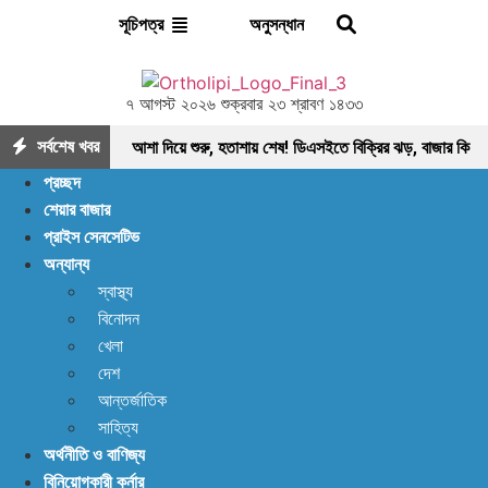
অনুসন্ধান
সূচিপত্র
৭ আগস্ট ২০২৬ শুক্রবার ২৩ শ্রাবণ ১৪৩৩
সর্বশেষ খবর
আশা দিয়ে শুরু, হতাশায় শেষ! ডিএসইতে বিক্রির ঝড়, বাজার কি
প্রচ্ছদ
নতুন মোড়ের সামনে?
ইন্স্যুরেন্স শেয়ারের জোরে বাজারে
শেয়ার বাজার
প্রাইস সেনসেটিভ
প্রাণ ফিরছে, বাড়ছে লেনদেন, বাজারের পরবর্তী গন্তব্য কোথায়?
অন্যান্য
লেনদেন ১২০০ কোটি ছাড়ালেও সূচকে মন্দা: নিস্প্রাণ
স্বাস্থ্য
বিনোদন
শেয়ারবাজার, নেপথ্যে কী?
পর্যাপ্ত ঘুমেও ক্লান্তি কাটছে
খেলা
না! আছে প্রতিকার
বিদায়ী অর্থবছরে এলো ৩ হাজার ৫৫৮
দেশ
আন্তর্জাতিক
কোটি ৯৩ লাখ ৯০ হাজার মার্কিন ডলার রেমিট্যান্স
আগের
সাহিত্য
অর্থনীতি ও বাণিজ্য
যেকেনো সময়ের চেয়ে বেশি খাদ্য মজুত আছে: খাদ্য মন্ত্রণালয়
বিনিয়োগকারী কর্নার