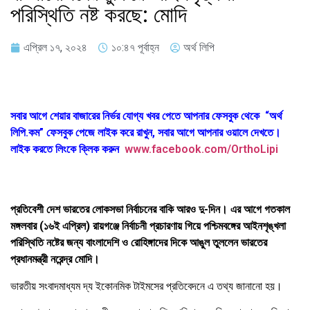
পরিস্থিতি নষ্ট করছে: মোদি
এপ্রিল ১৭, ২০২৪
১০:৪৭ পূর্বাহ্ন
অর্থ লিপি
সবার আগে শেয়ার বাজারের নির্ভর যোগ্য খবর পেতে আপনার ফেসবুক থেকে “অর্থ
লিপি.কম” ফেসবুক পেজে লাইক করে রাখুন, সবার আগে আপনার ওয়ালে দেখতে।
লাইক করতে লিংকে ক্লিক করুন
www.facebook.com/OrthoLipi
প্রতিবেশী দেশ ভারতের লোকসভা নির্বাচনের বাকি আরও দু-দিন। এর আগে গতকাল
মঙ্গলবার (১৬ই এপ্রিল) রায়গঞ্জে নির্বাচনী প্রচারণায় গিয়ে পশ্চিমবঙ্গের আইনশৃঙ্খলা
পরিস্থিতি নষ্টের জন্য বাংলাদেশি ও রোহিঙ্গাদের দিকে আঙুল তুললেন ভারতের
প্রধানমন্ত্রী নরেন্দ্র মোদি।
ভারতীয় সংবাদমাধ্যম দ্য ইকোনমিক টাইমসের প্রতিবেদনে এ তথ্য জানানো হয়।