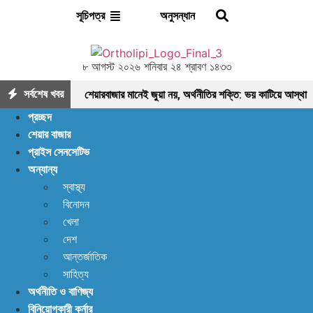
অনুসন্ধান
সূচিপত্র
৮ আগস্ট ২০২৬ শনিবার ২৪ শ্রাবণ ১৪৩৩
সর্বশেষ খবর
শেয়ারবাজার মানেই জুয়া নয়, অর্থনীতির শক্তি: ভয় কাটিয়ে আস্থা
প্রচ্ছদ
ফেরানোর এখনই সময়
মৌলিক ভিত্তিতে আলোচনায়
শেয়ার বাজার
প্রাইস সেনসেটিভ
ফাইনফুডস; আয়, নগদ প্রবাহ ও সম্পদে ধারাবাহিক প্রবৃদ্ধি
অন্যান্য
আশা দিয়ে শুরু, হতাশায় শেষ! ডিএসইতে বিক্রির ঝড়, বাজার কি
স্বাস্থ্য
বিনোদন
নতুন মোড়ের সামনে?
ইন্স্যুরেন্স শেয়ারের জোরে বাজারে
খেলা
প্রাণ ফিরছে, বাড়ছে লেনদেন, বাজারের পরবর্তী গন্তব্য কোথায়?
দেশ
আন্তর্জাতিক
লেনদেন ১২০০ কোটি ছাড়ালেও সূচকে মন্দা: নিস্প্রাণ
সাহিত্য
অর্থনীতি ও বাণিজ্য
শেয়ারবাজার, নেপথ্যে কী?
পর্যাপ্ত ঘুমেও ক্লান্তি কাটছে
বিনিয়োগকারী কর্নার