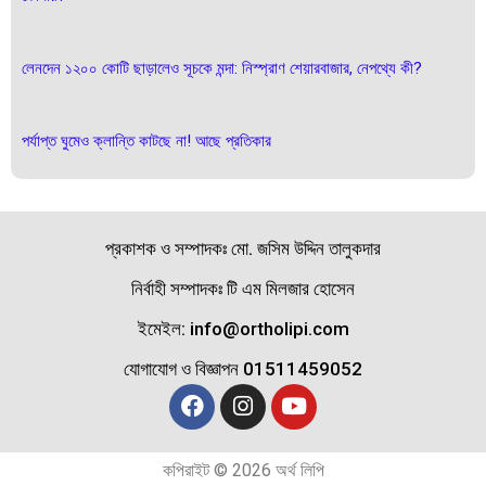
লেনদেন ১২০০ কোটি ছাড়ালেও সূচকে মন্দা: নিস্প্রাণ শেয়ারবাজার, নেপথ্যে কী?
পর্যাপ্ত ঘুমেও ক্লান্তি কাটছে না! আছে প্রতিকার
প্রকাশক ও সম্পাদকঃ মো. জসিম উদ্দিন তালুকদার
নির্বাহী সম্পাদকঃ টি এম মিলজার হোসেন
ইমেইল: info@ortholipi.com
যোগাযোগ ও বিজ্ঞাপন 01511459052
কপিরাইট © 2026 অর্থ লিপি