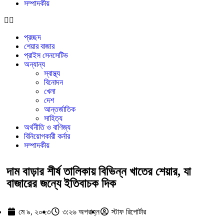
সম্পাদকীয়
নেপথ্যে কী?
পর্যাপ্ত ঘুমেও ক্লান্তি কাটছে না! আছে
প্রতিকার
প্রচ্ছদ
শেয়ার বাজার
প্রাইস সেনসেটিভ
অন্যান্য
স্বাস্থ্য
বিনোদন
খেলা
দেশ
আন্তর্জাতিক
সাহিত্য
অর্থনীতি ও বাণিজ্য
বিনিয়োগকারী কর্নার
সম্পাদকীয়
দাম বাড়ার শীর্ষ তালিকায় বিভিন্ন খাতের শেয়ার, যা
বাজারের জন্যে ইতিবাচক দিক
মে ৯, ২০২৩
৩:২৬ অপরাহ্ন
স্টাফ রিপোর্টার