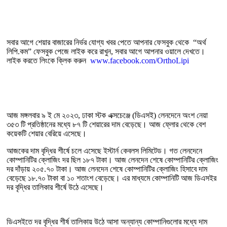
সবার আগে শেয়ার বাজারের নির্ভর যোগ্য খবর পেতে আপনার ফেসবুক থেকে “অর্থ
লিপি.কম” ফেসবুক পেজে লাইক করে রাখুন, সবার আগে আপনার ওয়ালে দেখতে।
লাইক করতে লিংকে ক্লিক করুন
www.facebook.com/OrthoLipi
আজ মঙ্গলবার ৯ ই মে ২০২৩, ঢাকা স্টক এক্সচেঞ্জে (ডিএসই) লেনদেনে অংশ নেয়া
৩৫৩ টি প্রতিষ্ঠানের মধ্যে ৮৭ টি শেয়ারের দাম বেড়েছে। আজ ফ্লোর থেকে বেশ
কয়েকটি শেয়ার বেরিয়ে এসেছে।
আজকের দাম বৃদ্ধির শীর্ষে চলে এসেছে ইস্টার্ন কেবলস লিমিটেড। গত লেনদেনে
কোম্পানিটির ক্লোজিং দর ছিল ১৮৭ টাকা। আজ লেনদেন শেষে কোম্পানিটির ক্লোজিং
দর দাঁড়ায় ২০৫.৭০ টাকা। আজ লেনদেন শেষে কোম্পানিটির ক্লোজিং হিসাবে দাম
বেড়েছে ১৮.৭০ টাকা বা ১০ শতাংশ বেড়েছে। এর মাধ্যমে কোম্পানিটি আজ ডিএসইর
দর বৃদ্ধির তালিকার শীর্ষে উঠে এসেছে।
ডিএসইতে দর বৃদ্ধির শীর্ষ তালিকায় উঠে আসা অন্যান্য কোম্পানিগুলোর মধ্যে দাম