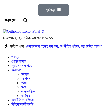
সূচিপত্র
অনুসন্ধান
৮ আগস্ট ২০২৬ শনিবার ২৪ শ্রাবণ ১৪৩৩
সর্বশেষ খবর
শেয়ারবাজার মানেই জুয়া নয়, অর্থনীতির শক্তি: ভয় কাটিয়ে আস্থা
ফেরানোর এখনই সময়
মৌলিক ভিত্তিতে আলোচনায়
প্রচ্ছদ
শেয়ার বাজার
প্রাইস সেনসেটিভ
ফাইনফুডস; আয়, নগদ প্রবাহ ও সম্পদে ধারাবাহিক প্রবৃদ্ধি
অন্যান্য
স্বাস্থ্য
আশা দিয়ে শুরু, হতাশায় শেষ! ডিএসইতে বিক্রির ঝড়, বাজার কি
বিনোদন
খেলা
নতুন মোড়ের সামনে?
ইন্স্যুরেন্স শেয়ারের জোরে বাজারে প্রাণ
দেশ
আন্তর্জাতিক
ফিরছে, বাড়ছে লেনদেন, বাজারের পরবর্তী গন্তব্য কোথায়?
সাহিত্য
অর্থনীতি ও বাণিজ্য
বিনিয়োগকারী কর্নার
লেনদেন ১২০০ কোটি ছাড়ালেও সূচকে মন্দা: নিস্প্রাণ শেয়ারবাজার,