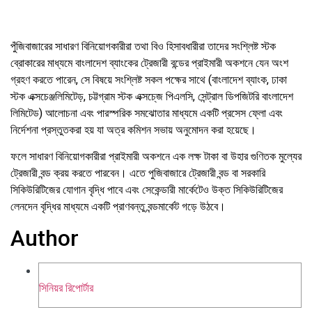
পুঁজিবাজারের
সাধারণ
বিনিয়োগকারীরা
তথা
বিও
হিসাবধারীরা
তাদের
সংশ্লিষ্ট
স্টক
ব্রোকারের
মাধ্যমে
বাংলাদেশ
ব্যাংকের
ট্রেজারী
বন্ডের
প্রাইমারী
অকশনে
যেন
অংশ
গ্রহণ
করতে
পারেন,
সে
বিষয়ে
সংশ্লিষ্ট
সকল
পক্ষের
সাথে
(
বাংলাদেশ
ব্যাংক
,
ঢাকা
স্টক
এক্সচেঞ্জ
লিমিটেড়
,
চট্টগ্রাম
স্টক
এক্সচে্জ
পিএলসি
,
সেন্ট্রাল
ডিপজিটরি
বাংলাদেশ
লিমিটেড
)
আলোচনা
এবং
পারস্পরিক
সমঝোতার
মাধ্যমে
একটি
প্রসেস
ফ্লো
এবং
নির্দেশনা
প্রস্তুত
করা
হয়
যা
অত্র
কমিশন
সভায়
অনুমোদন
করা
হয়েছে
।
ফলে
সাধারণ
বিনিয়োগকারীরা
প্রাইমারী
অকশনে
এক
লক্ষ
টাকা
বা
উহার
গুণিতক
মুল্যের
ট্রেজারী
বন্ড
ক্রয়
করতে
পারবেন।
এতে
পুজিবাজারে
ট্রেজারী
বন্ড
বা
সরকারি
সিকিউরিটিজের
যোগান
বৃদ্ধি
পাবে
এবং
সেকেন্ডারী
মার্কেটেও
উক্ত
সিকিউরিটিজের
লেনদেন
বৃদ্ধির
মাধ্যমে
একটি
প্রাণবন্তু
বন্ডমার্কেট
গড়ে
উঠবে।
Author
সিনিয়র রিপোর্টার