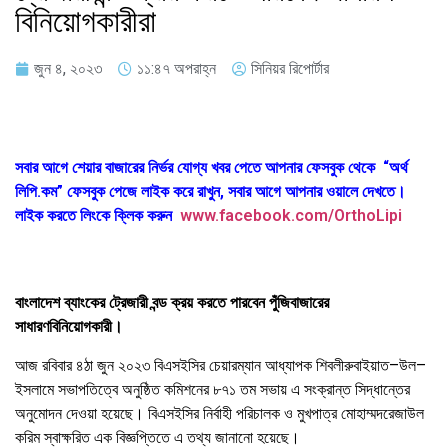
বিনিয়োগকারীরা
জুন ৪, ২০২৩
১১:৪৭ অপরাহ্ন
সিনিয়র রিপোর্টার
সবার আগে শেয়ার বাজারের নির্ভর যোগ্য খবর পেতে আপনার ফেসবুক থেকে “অর্থ
লিপি.কম” ফেসবুক পেজে লাইক করে রাখুন, সবার আগে আপনার ওয়ালে দেখতে।
লাইক করতে লিংকে ক্লিক করুন
www.facebook.com/OrthoLipi
বাংলাদেশ
ব্যাংকের
ট্রেজারী
বন্ড
ক্রয়
করতে
পারবেন
পুঁজিবাজারের
সাধারণ
বিনিয়োগকারী।
আজ
রবিবার
৪ঠা
জুন
২০২৩
বিএসইসির
চেয়ারম্যান
আধ্যাপক
শিবলী
রুবাইয়াত
–
উল
–
ইসলামে
সভাপতিত্বে
অনুষ্ঠিত
কমিশনের
৮৭১
তম
সভায়
এ
সংক্রান্ত
সিদ্ধান্তের
অনুমোদন
দেওয়া
হয়েছে।
বিএসইসির
নির্বাহী
পরিচালক
ও
মুখপাত্র
মোহাম্মদ
রেজাউল
করিম
স্বাক্ষরিত
এক
বিজ্ঞপ্তিতে
এ
তথ্য
জানানো
হয়েছে।