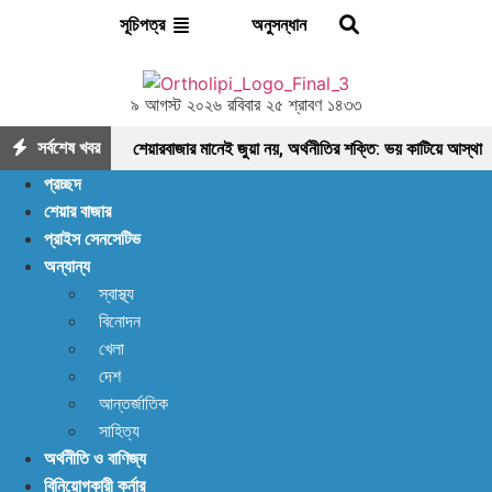
অনুসন্ধান
সূচিপত্র
৯ আগস্ট ২০২৬ রবিবার ২৫ শ্রাবণ ১৪৩৩
সর্বশেষ খবর
শেয়ারবাজার মানেই জুয়া নয়, অর্থনীতির শক্তি: ভয় কাটিয়ে আস্থা
প্রচ্ছদ
ফেরানোর এখনই সময়
মৌলিক ভিত্তিতে আলোচনায়
শেয়ার বাজার
প্রাইস সেনসেটিভ
ফাইনফুডস; আয়, নগদ প্রবাহ ও সম্পদে ধারাবাহিক প্রবৃদ্ধি
অন্যান্য
আশা দিয়ে শুরু, হতাশায় শেষ! ডিএসইতে বিক্রির ঝড়, বাজার কি
স্বাস্থ্য
বিনোদন
নতুন মোড়ের সামনে?
ইন্স্যুরেন্স শেয়ারের জোরে বাজারে
খেলা
প্রাণ ফিরছে, বাড়ছে লেনদেন, বাজারের পরবর্তী গন্তব্য কোথায়?
দেশ
আন্তর্জাতিক
লেনদেন ১২০০ কোটি ছাড়ালেও সূচকে মন্দা: নিস্প্রাণ
সাহিত্য
অর্থনীতি ও বাণিজ্য
শেয়ারবাজার, নেপথ্যে কী?
পর্যাপ্ত ঘুমেও ক্লান্তি কাটছে
বিনিয়োগকারী কর্নার