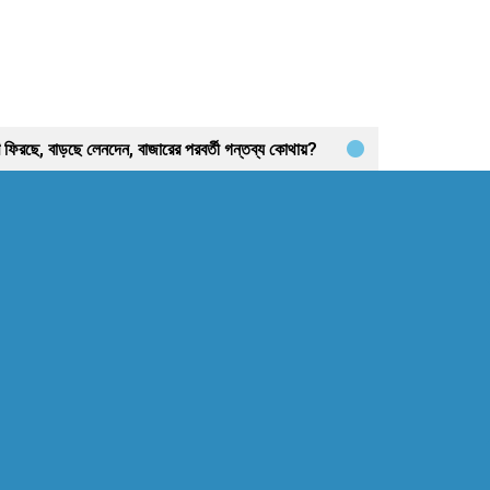
রাণ ফিরছে, বাড়ছে লেনদেন, বাজারের পরবর্তী গন্তব্য কোথায়?
রতিকার
বিদায়ী অর্থবছরে এলো ৩ হাজার ৫৫৮ কোটি ৯৩