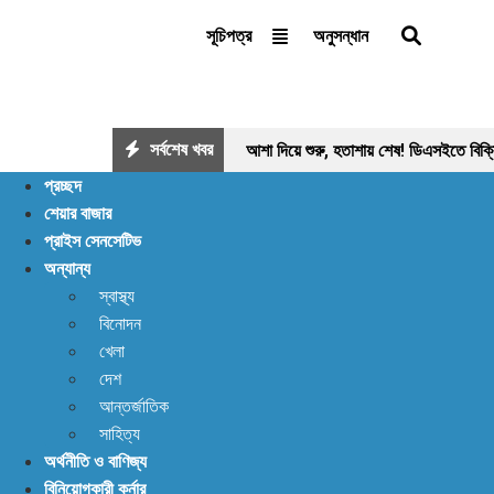
অনুসন্ধান
সূচিপত্র
সর্বশেষ খবর
আশা দিয়ে শুরু, হতাশায় শেষ! ডিএসইতে বিক্
প্রচ্ছদ
লেনদেন ১২০০ কোটি ছাড়ালেও সূচকে মন্দা: নিস
শেয়ার বাজার
প্রাইস সেনসেটিভ
লাখ ৯০ হাজার মার্কিন ডলার রেমিট্যান্স
অন্যান্য
স্বাস্থ্য
বিনোদন
খেলা
দেশ
আন্তর্জাতিক
সাহিত্য
অর্থনীতি ও বাণিজ্য
বিনিয়োগকারী কর্নার