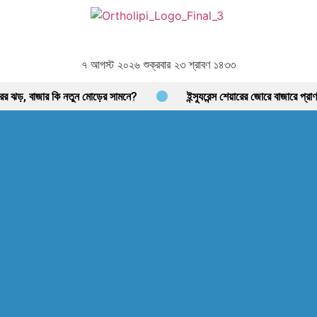
৭ আগস্ট ২০২৬ শুক্রবার ২৩ শ্রাবণ ১৪৩৩
রির ঝড়, বাজার কি নতুন মোড়ের সামনে?
ইন্স্যুরেন্স শেয়ারের জোরে বাজারে প্
্প্রাণ শেয়ারবাজার, নেপথ্যে কী?
পর্যাপ্ত ঘুমেও ক্লান্তি কাটছে না! আছে প্
আগের যেকেনো সময়ের চেয়ে বেশি খাদ্য মজুত আছে: খাদ্য মন্ত্রণালয়