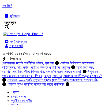
অর্থ লিপি
সূচিপত্র
অনুসন্ধান
লগইন/নিবন্ধন
ব্যবহারকারী
৯ আগস্ট ২০২৬ রবিবার ২৫ শ্রাবণ ১৪৩৩
সর্বশেষ খবর
শেয়ারবাজার মানেই অর্থনীতির শক্তি, জুয়া নয়
মৌলিক ভিত্তিতে আলোচনায়
ফাইনফুডস; আয়, নগদ প্রবাহ ও সম্পদে ধারাবাহিক প্রবৃদ্ধি
আশা দিয়ে শুরু,
হতাশায় শেষ! ডিএসইতে বিক্রির ঝড়, বাজার কি নতুন মোড়ের সামনে?
ইন্স্যুরেন্স
শেয়ারের জোরে বাজারে প্রাণ ফিরছে, বাড়ছে লেনদেন, বাজারের পরবর্তী গন্তব্য কোথায়?
লেনদেন ১২০০ কোটি ছাড়ালেও সূচকে মন্দা: নিস্প্রাণ শেয়ারবাজার, নেপথ্যে কী?
পর্যাপ্ত ঘুমেও ক্লান্তি কাটছে না! আছে প্রতিকার
প্রচ্ছদ
শেয়ার বাজার
প্রাইস সেনসেটিভ
অন্যান্য