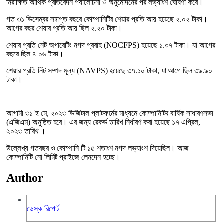
নিরীক্ষিত আর্থিক প্রতিবেদন পর্যালোচনা ও অনুমোদনের পর লভ্যাংশ ঘোষণা করে।
গত ৩১ ডিসেম্বর সমাপ্ত বছরে কোম্পানিটির শেয়ার প্রতি আয় হয়েছে ২.০২ টাকা।
আগের বছর শেয়ার প্রতি আয় ছিল ২.২০ টাকা।
শেয়ার প্রতি নেট অপারেটিং নগদ প্রবাহ (NOCFPS) হয়েছে ১.৩৭ টাকা। যা আগের
বছরে ছিল ৪.০৬ টাকা।
শেয়ার প্রতি নিট সম্পদ মূল্য (NAVPS) হয়েছে ৩৭.১০ টাকা, যা আগে ছিল ৩৯.৯০
টাকা।
আগামী ৩১ ই মে, ২০২৩ ডিজিটাল প্লাটফর্মের মাধ্যমে কোম্পানিটির বার্ষিক সাধারণসভা
(এজিএম) অনুষ্ঠিত হবে। এর জন্য রেকর্ড তারিখ নির্ধারণ করা হয়েছে ১৭ এপ্রিল,
২০২৩ তারিখ ।
উল্লেখ্য গতবছর ও কোম্পানি টি ১৫ শতাংশ নগদ লভ্যাংশ দিয়েছিল। আজ
কোম্পানিটি নো লিমিট প্রাইজে লেনদেন হচ্ছে।
Author
ডেস্ক রিপোর্ট