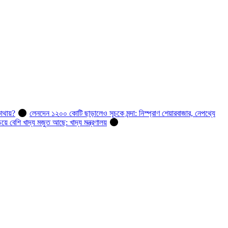
োথায়?
লেনদেন ১২০০ কোটি ছাড়ালেও সূচকে মন্দা: নিস্প্রাণ শেয়ারবাজার, নেপথ্যে
 বেশি খাদ্য মজুত আছে: খাদ্য মন্ত্রণালয়