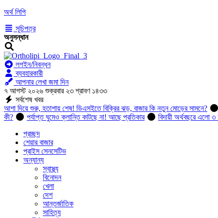
অর্থ লিপি
সূচিপত্র
অনুসন্ধান
লগইন/নিবন্ধন
ব্যবহারকারী
আপনার লেখা জমা দিন
৭ আগস্ট ২০২৬ শুক্রবার ২৩ শ্রাবণ ১৪৩৩
সর্বশেষ খবর
আশা দিয়ে শুরু, হতাশায় শেষ! ডিএসইতে বিক্রির ঝড়, বাজার কি নতুন মোড়ের সামনে?
কী?
পর্যাপ্ত ঘুমেও ক্লান্তি কাটছে না! আছে প্রতিকার
বিদায়ী অর্থবছরে এলো ৩ 
প্রচ্ছদ
শেয়ার বাজার
প্রাইস সেনসেটিভ
অন্যান্য
স্বাস্থ্য
বিনোদন
খেলা
দেশ
আন্তর্জাতিক
সাহিত্য