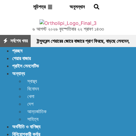
অনুসন্ধান
সূচিপত্র
৬ আগস্ট ২০২৬ বৃহস্পতিবার ২২ শ্রাবণ ১৪৩৩
সর্বশেষ খবর
ইন্স্যুরেন্স শেয়ারের জোরে বাজারে প্রাণ ফিরছে, বাড়ছে লেনদেন,
প্রচ্ছদ
বাজারের পরবর্তী গন্তব্য কোথায়?
লেনদেন ১২০০ কোটি
শেয়ার বাজার
প্রাইস সেনসেটিভ
ছাড়ালেও সূচকে মন্দা: নিস্প্রাণ শেয়ারবাজার, নেপথ্যে কী?
অন্যান্য
পর্যাপ্ত ঘুমেও ক্লান্তি কাটছে না! আছে প্রতিকার
স্বাস্থ্য
বিনোদন
বিদায়ী অর্থবছরে এলো ৩ হাজার ৫৫৮ কোটি ৯৩ লাখ ৯০ হাজার
খেলা
মার্কিন ডলার রেমিট্যান্স
আগের যেকেনো সময়ের চেয়ে বেশি
দেশ
আন্তর্জাতিক
খাদ্য মজুত আছে: খাদ্য মন্ত্রণালয়
১,২৫০ কোটি টাকার
সাহিত্য
অর্থনীতি ও বাণিজ্য
লেনদেনে চাঙ্গা শেয়ারবাজার, মিউচুয়াল ফান্ড ও টেক্সটাইলে দাপট, এবার
বিনিয়োগকারী কর্নার