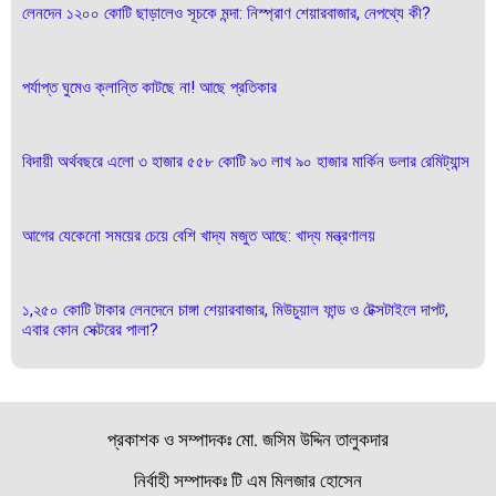
লেনদেন ১২০০ কোটি ছাড়ালেও সূচকে মন্দা: নিস্প্রাণ শেয়ারবাজার, নেপথ্যে কী?
পর্যাপ্ত ঘুমেও ক্লান্তি কাটছে না! আছে প্রতিকার
বিদায়ী অর্থবছরে এলো ৩ হাজার ৫৫৮ কোটি ৯৩ লাখ ৯০ হাজার মার্কিন ডলার রেমিট্যান্স
আগের যেকেনো সময়ের চেয়ে বেশি খাদ্য মজুত আছে: খাদ্য মন্ত্রণালয়
১,২৫০ কোটি টাকার লেনদেনে চাঙ্গা শেয়ারবাজার, মিউচুয়াল ফান্ড ও টেক্সটাইলে দাপট,
এবার কোন সেক্টরের পালা?
প্রকাশক ও সম্পাদকঃ মো. জসিম উদ্দিন তালুকদার
নির্বাহী সম্পাদকঃ টি এম মিলজার হোসেন