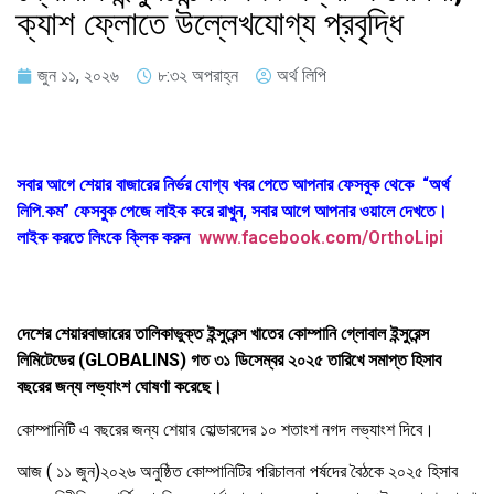
ক্যাশ ফ্লোতে উল্লেখযোগ্য প্রবৃদ্ধি
জুন ১১, ২০২৬
৮:৩২ অপরাহ্ন
অর্থ লিপি
সবার আগে শেয়ার বাজারের নির্ভর যোগ্য খবর পেতে আপনার ফেসবুক থেকে “অর্থ
লিপি.কম” ফেসবুক পেজে লাইক করে রাখুন, সবার আগে আপনার ওয়ালে দেখতে।
লাইক করতে লিংকে ক্লিক করুন
www.facebook.com/OrthoLipi
দেশের শেয়ারবাজারের তালিকাভুক্ত ইন্সুরেন্স খাতের কোম্পানি গ্লোবাল ইন্সুরেন্স
লিমিটেডের (GLOBALINS) গত ৩১ ডিসেম্বর ২০২৫ তারিখে সমাপ্ত হিসাব
বছরের জন্য লভ্যাংশ ঘোষণা করেছে।
কোম্পানিটি এ বছরের জন্য শেয়ার হোল্ডারদের ১০ শতাংশ নগদ লভ্যাংশ দিবে।
আজ ( ১১ জুন)২০২৬ অনুষ্ঠিত কোম্পানিটির পরিচালনা পর্ষদের বৈঠকে ২০২৫ হিসাব