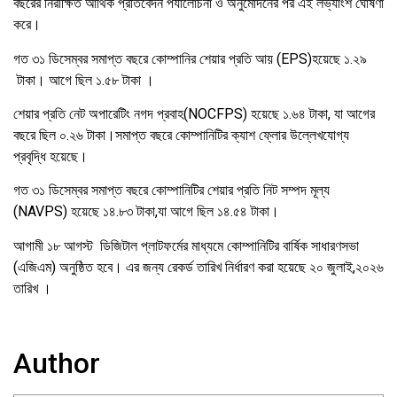
বছরের নিরীক্ষিত আর্থিক প্রতিবেদন পর্যালোচনা ও অনুমোদনের পর এই লভ্যাংশ ঘোষণা
করে।
গত ৩১ ডিসেম্বর সমাপ্ত বছরে কোম্পানির শেয়ার প্রতি আয় (EPS)হয়েছে ১.২৯
টাকা। আগে ছিল ১.৫৮ টাকা ।
শেয়ার প্রতি নেট অপারেটিং নগদ প্রবাহ(NOCFPS) হয়েছে ১.৬৪ টাকা, যা আগের
বছরে ছিল ০.২৬ টাকা।সমাপ্ত বছরে কোম্পানিটির ক্যাশ ফ্লোর উল্লেখযোগ্য
প্রবৃদ্ধি হয়েছে।
গত ৩১ ডিসেম্বর সমাপ্ত বছরে কোম্পানিটির শেয়ার প্রতি নিট সম্পদ মূল্য
(NAVPS) হয়েছে ১৪.৮৩ টাকা,যা আগে ছিল ১৪.৫৪ টাকা।
আগামী ১৮ আগস্ট ডিজিটাল প্লাটফর্মের মাধ্যমে কোম্পানিটির বার্ষিক সাধারণসভা
(এজিএম) অনুষ্ঠিত হবে। এর জন্য রেকর্ড তারিখ নির্ধারণ করা হয়েছে ২০ জুলাই,২০২৬
তারিখ ।
Author