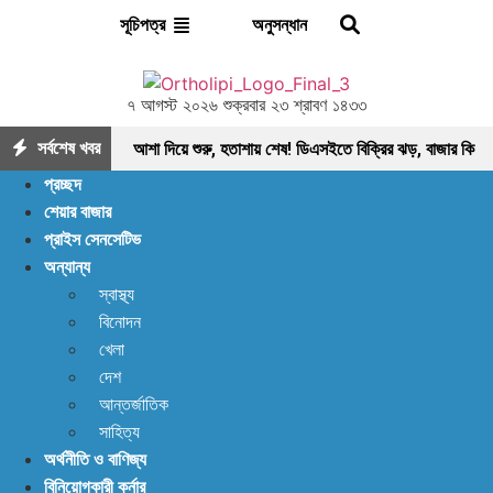
অনুসন্ধান
সূচিপত্র
৭ আগস্ট ২০২৬ শুক্রবার ২৩ শ্রাবণ ১৪৩৩
সর্বশেষ খবর
আশা দিয়ে শুরু, হতাশায় শেষ! ডিএসইতে বিক্রির ঝড়, বাজার কি
প্রচ্ছদ
নতুন মোড়ের সামনে?
ইন্স্যুরেন্স শেয়ারের জোরে বাজারে
শেয়ার বাজার
প্রাইস সেনসেটিভ
প্রাণ ফিরছে, বাড়ছে লেনদেন, বাজারের পরবর্তী গন্তব্য কোথায়?
অন্যান্য
লেনদেন ১২০০ কোটি ছাড়ালেও সূচকে মন্দা: নিস্প্রাণ
স্বাস্থ্য
বিনোদন
শেয়ারবাজার, নেপথ্যে কী?
পর্যাপ্ত ঘুমেও ক্লান্তি কাটছে
খেলা
না! আছে প্রতিকার
বিদায়ী অর্থবছরে এলো ৩ হাজার ৫৫৮
দেশ
আন্তর্জাতিক
কোটি ৯৩ লাখ ৯০ হাজার মার্কিন ডলার রেমিট্যান্স
আগের
সাহিত্য
অর্থনীতি ও বাণিজ্য
যেকেনো সময়ের চেয়ে বেশি খাদ্য মজুত আছে: খাদ্য মন্ত্রণালয়
বিনিয়োগকারী কর্নার