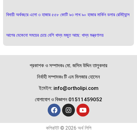
বিদায়ী অর্থবছরে এলো ৩ হাজার ৫৫৮ কোটি ৯৩ লাখ ৯০ হাজার মার্কিন ডলার রেমিট্যান্স
আগের যেকেনো সময়ের চেয়ে বেশি খাদ্য মজুত আছে: খাদ্য মন্ত্রণালয়
প্রকাশক ও সম্পাদকঃ মো. জসিম উদ্দিন তালুকদার
নির্বাহী সম্পাদকঃ টি এম মিলজার হোসেন
ইমেইল: info@ortholipi.com
যোগাযোগ ও বিজ্ঞাপন 01511459052
কপিরাইট © 2026 অর্থ লিপি