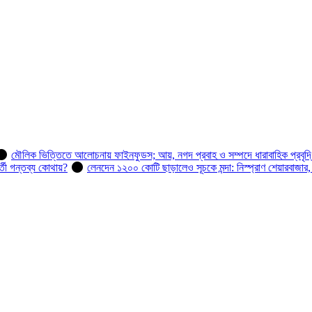
মৌলিক ভিত্তিতে আলোচনায় ফাইনফুডস; আয়, নগদ প্রবাহ ও সম্পদে ধারাবাহিক প্রবৃদ্
র্তী গন্তব্য কোথায়?
লেনদেন ১২০০ কোটি ছাড়ালেও সূচকে মন্দা: নিস্প্রাণ শেয়ারবাজার