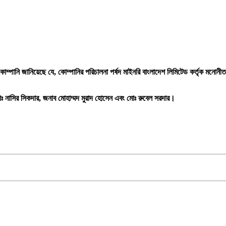
নি জানিয়েছে যে, কোম্পানির পরিচালনা পর্ষদ মাইনরি বাংলাদেশ লিমিটেড কর্তৃক মনোনীত তি
োঃ নাসির সিকদার, জনাব মোহাম্মদ মুরাদ হোসেন এবং মোঃ রুবেল সরদার।