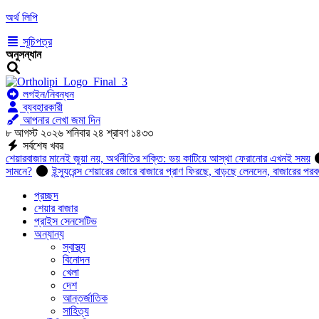
অর্থ লিপি
সূচিপত্র
অনুসন্ধান
লগইন/নিবন্ধন
ব্যবহারকারী
আপনার লেখা জমা দিন
৮ আগস্ট ২০২৬ শনিবার ২৪ শ্রাবণ ১৪৩৩
সর্বশেষ খবর
শেয়ারবাজার মানেই জুয়া নয়, অর্থনীতির শক্তি: ভয় কাটিয়ে আস্থা ফেরানোর এখনই সময়
সামনে?
ইন্স্যুরেন্স শেয়ারের জোরে বাজারে প্রাণ ফিরছে, বাড়ছে লেনদেন, বাজারের পরব
প্রচ্ছদ
শেয়ার বাজার
প্রাইস সেনসেটিভ
অন্যান্য
স্বাস্থ্য
বিনোদন
খেলা
দেশ
আন্তর্জাতিক
সাহিত্য