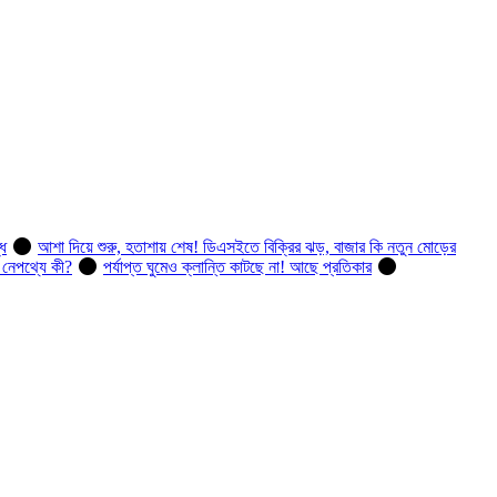
ধি
আশা দিয়ে শুরু, হতাশায় শেষ! ডিএসইতে বিক্রির ঝড়, বাজার কি নতুন মোড়ের
, নেপথ্যে কী?
পর্যাপ্ত ঘুমেও ক্লান্তি কাটছে না! আছে প্রতিকার