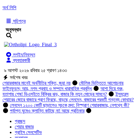
অর্থ লিপি
সূচিপত্র
অনুসন্ধান
লগইন/নিবন্ধন
ব্যবহারকারী
৯ আগস্ট ২০২৬ রবিবার ২৫ শ্রাবণ ১৪৩৩
সর্বশেষ খবর
শেয়ারবাজার মানেই অর্থনীতির শক্তি, জুয়া নয়
মৌলিক ভিত্তিতে আলোচনায়
ফাইনফুডস; আয়, নগদ প্রবাহ ও সম্পদে ধারাবাহিক প্রবৃদ্ধি
আশা দিয়ে শুরু,
হতাশায় শেষ! ডিএসইতে বিক্রির ঝড়, বাজার কি নতুন মোড়ের সামনে?
ইন্স্যুরেন্স
শেয়ারের জোরে বাজারে প্রাণ ফিরছে, বাড়ছে লেনদেন, বাজারের পরবর্তী গন্তব্য কোথায়?
লেনদেন ১২০০ কোটি ছাড়ালেও সূচকে মন্দা: নিস্প্রাণ শেয়ারবাজার, নেপথ্যে কী?
পর্যাপ্ত ঘুমেও ক্লান্তি কাটছে না! আছে প্রতিকার
প্রচ্ছদ
শেয়ার বাজার
প্রাইস সেনসেটিভ
অন্যান্য