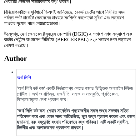
শেয়ারের লেনদেন সাময়িকভাবে বন্ধ থাকবে।
বিনিয়োগকারীদের সুবিধার্থে ডিএসই জানিয়েছে, রেকর্ড ডেটের আগে নির্ধারিত সময়
পর্যন্ত স্পট মার্কেটে লেনদেনের মাধ্যমে সংশ্লিষ্ট করপোরেট সুবিধা এবং লভ্যাংশ
পাওয়ার সুযোগ পাবে শেয়ারহোল্ডাররা।
উল্লেখ্য, দেশ জেনারেল ইন্স্যুরেন্স কোম্পানি (DGIC) ২ শতাংশ নগদ লভ্যাংশ এবং
বার্জার পেইন্টস বাংলাদেশ লিমিটেড (BERGERPBL) ৫২৫ শতাংশ নগদ লভ্যাংশ
ঘোষণা করেছে।
Author
অর্থ লিপি
'অর্থ লিপি ডট কম' একটি নির্ভরযোগ্য শেয়ার বাজার ভিত্তিক অনলাইন নিউজ
পোর্টাল। অর্থ ও বাণিজ্য, রাজনীতি, সমাজ ও সংস্কৃতি, প্রতিবেদন,
বিশ্লেষণমূলক লেখা প্রকাশ করে।
'অর্থ লিপি ডট কম' শেয়ার মার্কেটের প্রয়োজনীয় সকল তথ্য সততার সহিত
পরিবেশন করে এবং কোন সময় অতিরঞ্জিত, ভুল তথ্য প্রকাশ করেনা এবং গুজব
ছড়ায়না, বরং বস্তুনিষ্ঠ সংবাদ পরিবেশনে বদ্ধ পরিকর। এটি একটি স্বাধীন,
নির্দলীয় এবং অলাভজনক প্রকাশনা মাধ্যম।