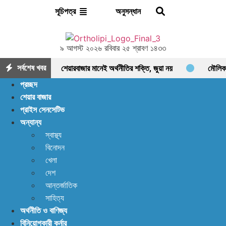
অনুসন্ধান
সূচিপত্র
৯ আগস্ট ২০২৬ রবিবার ২৫ শ্রাবণ ১৪৩৩
সর্বশেষ খবর
শেয়ারবাজার মানেই অর্থনীতির শক্তি, জুয়া নয়
মৌলিক
প্রচ্ছদ
ভিত্তিতে আলোচনায় ফাইনফুডস; আয়, নগদ প্রবাহ ও সম্পদে
শেয়ার বাজার
প্রাইস সেনসেটিভ
ধারাবাহিক প্রবৃদ্ধি
আশা দিয়ে শুরু, হতাশায় শেষ!
অন্যান্য
ডিএসইতে বিক্রির ঝড়, বাজার কি নতুন মোড়ের সামনে?
স্বাস্থ্য
বিনোদন
ইন্স্যুরেন্স শেয়ারের জোরে বাজারে প্রাণ ফিরছে, বাড়ছে লেনদেন,
খেলা
বাজারের পরবর্তী গন্তব্য কোথায়?
লেনদেন ১২০০ কোটি
দেশ
আন্তর্জাতিক
ছাড়ালেও সূচকে মন্দা: নিস্প্রাণ শেয়ারবাজার, নেপথ্যে কী?
সাহিত্য
অর্থনীতি ও বাণিজ্য
পর্যাপ্ত ঘুমেও ক্লান্তি কাটছে না! আছে প্রতিকার
বিনিয়োগকারী কর্নার