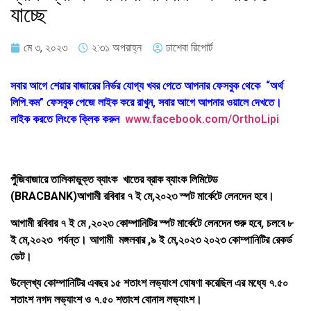
যাচ্ছে
মে ৩, ২০২৩
২:৩১ অপরাহ্ন
ঢাশেবা রিপোর্ট
সবার আগে শেয়ার বাজারের নির্ভর যোগ্য খবর পেতে আপনার ফেসবুক থেকে “অর্থ
লিপি.কম” ফেসবুক পেজে লাইক করে রাখুন, সবার আগে আপনার ওয়ালে দেখতে।
লাইক করতে লিংকে ক্লিক করুন
www.facebook.com/OrthoLipi
পুঁজিবাজারে তালিকাভুক্ত ব্যাংক খাতের ব্রাক ব্যাংক লিমিটেড
(BRACBANK)আগামী রবিবার ৭ ই মে,২০২৩ স্পট মার্কেটে লেনদেন হবে।
আগামী রবিবার ৭ ই মে ,২০২৩ কোম্পানিটির স্পট মার্কেটে লেনদেন শুরু হবে, চলবে ৮
ই মে,২০২৩ পর্যন্ত। আগামী মঙ্গলবার ,৯ ই মে,২০২৩ ২০২৩ কোম্পানিটির রেকর্ড
ডেট।
উল্লেখ্য কোম্পানিটির এবছর ১৫ শতাংশ লভ্যাংশ ঘোষণা করেছিল এর মধ্যে ৭.৫০
শতাংশ নগদ লভ্যাংশ ও ৭.৫০ শতাংশ বোনাস লভ্যাংশ।