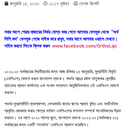
জানুয়ারি ১৫, ২০২৩
১১:১৭ পূর্বাহ্ন
ডেস্ক রিপোর্ট
সবার আগে শেয়ার বাজারের নির্ভর যোগ্য খবর পেতে আপনার ফেসবুক থেকে “অর্থ
লিপি.কম” ফেসবুক পেজে লাইক করে রাখুন, সবার আগে আপনার ওয়ালে দেখতে।
লাইক করতে লিংকে ক্লিক করুন
www.facebook.com/OrthoLipi
২০২২-২৩ অর্থবছরের দ্বিতীয়ার্ধের জন্য আজ রবিবার ১৫ জানুয়ারি, মুদ্রানীতি বিবৃতি
(এমপিএস) ঘোষণা করবে বাংলাদেশ ব্যাংক। গভর্নর আব্দুর রউফ তালুকদার কেন্দ্রীয়
ব্যাংকের প্রধান কার্যালয়ে এক সংবাদ সম্মেলনে আনুষ্ঠানিকভাবে এই এমপিএস ঘোষণা
করবেন।
গভর্নর মুদ্রাস্ফীতি ব্যবস্থাপনা, বেসরকারি খাতের ঋণের প্রবাহ বৃদ্ধি এবং অর্থনৈতিক
প্রবৃদ্ধি জোরদার করার ক্ষেত্রে বর্তমান এমপিএসের ফলাফল সম্পর্কে সাংবাদিকদের ব্রিফ
করবেন। এর আগে ২০২২ সালের জুনে, বাংলাদেশ ব্যাংক ২০২২-২৩ (অর্থববছর ২৩)
অর্থবছরের জন্য একটি ‘সতর্কতা’ এমপিএস প্রকাশ করেছিল।