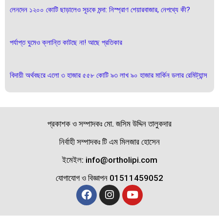
লেনদেন ১২০০ কোটি ছাড়ালেও সূচকে মন্দা: নিস্প্রাণ শেয়ারবাজার, নেপথ্যে কী?
পর্যাপ্ত ঘুমেও ক্লান্তি কাটছে না! আছে প্রতিকার
বিদায়ী অর্থবছরে এলো ৩ হাজার ৫৫৮ কোটি ৯৩ লাখ ৯০ হাজার মার্কিন ডলার রেমিট্যান্স
প্রকাশক ও সম্পাদকঃ মো. জসিম উদ্দিন তালুকদার
নির্বাহী সম্পাদকঃ টি এম মিলজার হোসেন
ইমেইল: info@ortholipi.com
যোগাযোগ ও বিজ্ঞাপন 01511459052