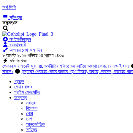
অর্থ লিপি
সূচিপত্র
অনুসন্ধান
লগইন/নিবন্ধন
ব্যবহারকারী
আপনার লেখা জমা দিন
৮ আগস্ট ২০২৬ শনিবার ২৪ শ্রাবণ ১৪৩৩
সর্বশেষ খবর
শেয়ারবাজার মানেই জুয়া নয়, অর্থনীতির শক্তি: ভয় কাটিয়ে আস্থা ফেরানোর এখনই সময়
সামনে?
ইন্স্যুরেন্স শেয়ারের জোরে বাজারে প্রাণ ফিরছে, বাড়ছে লেনদেন, বাজারের পরব
প্রচ্ছদ
শেয়ার বাজার
প্রাইস সেনসেটিভ
অন্যান্য
স্বাস্থ্য
বিনোদন
খেলা
দেশ
আন্তর্জাতিক
সাহিত্য