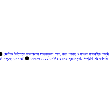
মৌলিক ভিত্তিতে আলোচনায় ফাইনফুডস; আয়, নগদ প্রবাহ ও সম্পদে ধারাবাহিক প্রবৃদ্
র্তী গন্তব্য কোথায়?
লেনদেন ১২০০ কোটি ছাড়ালেও সূচকে মন্দা: নিস্প্রাণ শেয়ারবাজার