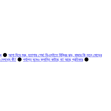
ধি
আশা দিয়ে শুরু, হতাশায় শেষ! ডিএসইতে বিক্রির ঝড়, বাজার কি নতুন মোড়ের
, নেপথ্যে কী?
পর্যাপ্ত ঘুমেও ক্লান্তি কাটছে না! আছে প্রতিকার