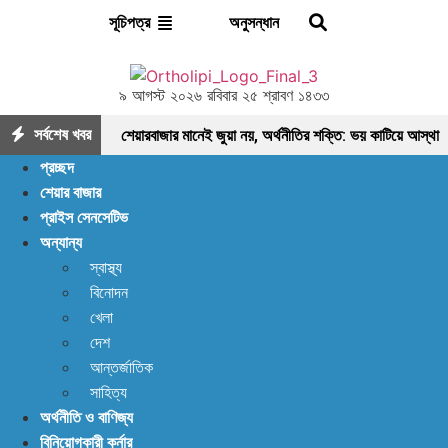
অনুসন্ধান
সূচিপত্র
৯ আগস্ট ২০২৬ রবিবার ২৫ শ্রাবণ ১৪৩৩
সর্বশেষ খবর
শেয়ারবাজার মানেই জুয়া নয়, অর্থনীতির শক্তি: ভয় কাটিয়ে আস্থা
প্রচ্ছদ
ফেরানোর এখনই সময়
মৌলিক ভিত্তিতে আলোচনায়
শেয়ার বাজার
প্রাইস সেনসেটিভ
ফাইনফুডস; আয়, নগদ প্রবাহ ও সম্পদে ধারাবাহিক প্রবৃদ্ধি
অন্যান্য
আশা দিয়ে শুরু, হতাশায় শেষ! ডিএসইতে বিক্রির ঝড়, বাজার কি
স্বাস্থ্য
বিনোদন
নতুন মোড়ের সামনে?
ইন্স্যুরেন্স শেয়ারের জোরে বাজারে
খেলা
প্রাণ ফিরছে, বাড়ছে লেনদেন, বাজারের পরবর্তী গন্তব্য কোথায়?
দেশ
আন্তর্জাতিক
লেনদেন ১২০০ কোটি ছাড়ালেও সূচকে মন্দা: নিস্প্রাণ
সাহিত্য
অর্থনীতি ও বাণিজ্য
শেয়ারবাজার, নেপথ্যে কী?
পর্যাপ্ত ঘুমেও ক্লান্তি কাটছে
বিনিয়োগকারী কর্নার