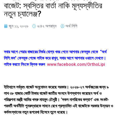
বাজেট: স্বস্তির বার্তা নাকি মূল্যস্ফীতির
নতুন চ্যালেঞ্জ?
জুন ১১, ২০২৬
৬:৪২ অপরাহ্ন
অর্থ লিপি
সবার আগে শেয়ার বাজারের নির্ভর যোগ্য খবর পেতে আপনার ফেসবুক থেকে “অর্থ
লিপি.কম” ফেসবুক পেজে লাইক করে রাখুন, সবার আগে আপনার ওয়ালে দেখতে।
লাইক করতে লিংকে ক্লিক করুন
www.facebook.com/OrthoLipi
ইতিহাসে সর্ববৃহৎ বাজেট অনুমোদন করেছে সরকার। ২০২৬-২৭ অর্থবছরের জন্য ৯
লাখ ৩৮ হাজার কোটি টাকার বাজেট জাতীয় সংসদে উপস্থাপন করেছেন অর্থ ও
পরিকল্পনা মন্ত্রী আমির খসরু মাহমুদ চৌধুরী। ‘সকল নাগরিকের কল্যাণ’ এবং সংকট-
পরবর্তী অর্থনীতি পুনরুদ্ধারকে সামনে রেখে প্রস্তাবিত এই বাজেটকে সরকার উন্নয়ন ও
কর্মসংস্থানের নতুন রূপরেখা হিসেবে তুলে ধরেছে।