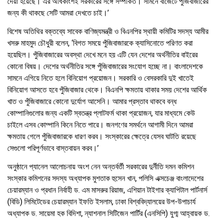
দেয়া হয়েছে। এর অধিকাংশই সরকারের সঙ্গে সম্পর্কিত। সামনে বাজেটে পুঁজিবাজারের
জন্য কী থাকছে সেটি আমরা দেখতে চাই।’
বিশেষ অতিথির বক্তব্যে সাবেক বাণিজ্যমন্ত্রী ও বিএনপির স্থায়ী কমিটির সদস্য আমীর
খসরু মাহমুদ চৌধুরী বলেন, ‘বিগত সময়ে পুঁজিবাজারকে ক্যাসিনোতে পরিণত করা
হয়েছিল। পুঁজিবাজারের অবস্থা দেখে মনে হয় এটি যেন দেশের অর্থনীতির বাইরের
কোনো বিষয়। দেশের অর্থনীতির সঙ্গে পুঁজিবাজারের সংযোগ হচ্ছে না। বাংলাদেশকে
সামনে এগিয়ে নিতে হলে বিনিয়োগ প্রয়োজন। সরকারি ও বেসরকারি দুই খাতেই
বিনিয়োগ আসতে হবে পুঁজিবাজার থেকে। বিএনপি ক্ষমতায় থাকার সময় দেশের আর্থিক
খাত ও পুঁজিবাজারে কোনো দুর্যোগ আসেনি। আমার প্রস্তাব থাকবে বন্ধ
কোম্পানিগুলোর জন্য একটি স্বতন্ত্র প্লাটফর্ম থাকা প্রয়োজন, যার মাধ্যমে কেউ
চাইলে এসব কোম্পানি কিনে নিতে পারে। জনগণের সমর্থনে আগামী দিনে আমরা
ক্ষমতায় গেলে পুঁজিবাজারকে ধারণ করব। সংস্কারের ক্ষেত্রে যেসব ঘাটতি রয়েছে
সেগুলো পরিপূর্ণভাবে বাস্তবায়ন করব।’
অনুষ্ঠানে প্যানেল আলোচনায় অংশ নেন অন্তর্বর্তী সরকারের দুর্নীতি দমন কমিশন
সংস্কার কমিশনের সদস্য অধ্যাপক মুশতাক হুসেন খান, পলিসি এক্সচেঞ্জ বাংলাদেশের
চেয়ারম্যান ও প্রধান নির্বাহী ড. এম মাসরুর রিয়াজ, এশিয়ান টাইগার ক্যাপিটাল পার্টনার্স
(বিডি) লিমিটেডের চেয়ারম্যান ইফতি ইসলাম, ঢাকা বিশ্ববিদ্যালয়ের উপ-উপাচার্য
অধ্যাপক ড. সায়েমা হক বিদিশা, ন্যাশনাল সিটিজেন পার্টির (এনসিপি) যুগ্ম আহ্বায়ক ড.