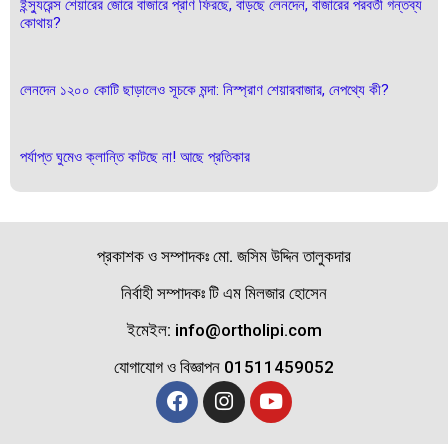
ইন্স্যুরেন্স শেয়ারের জোরে বাজারে প্রাণ ফিরছে, বাড়ছে লেনদেন, বাজারের পরবর্তী গন্তব্য
কোথায়?
লেনদেন ১২০০ কোটি ছাড়ালেও সূচকে মন্দা: নিস্প্রাণ শেয়ারবাজার, নেপথ্যে কী?
পর্যাপ্ত ঘুমেও ক্লান্তি কাটছে না! আছে প্রতিকার
প্রকাশক ও সম্পাদকঃ মো. জসিম উদ্দিন তালুকদার
নির্বাহী সম্পাদকঃ টি এম মিলজার হোসেন
ইমেইল: info@ortholipi.com
যোগাযোগ ও বিজ্ঞাপন 01511459052