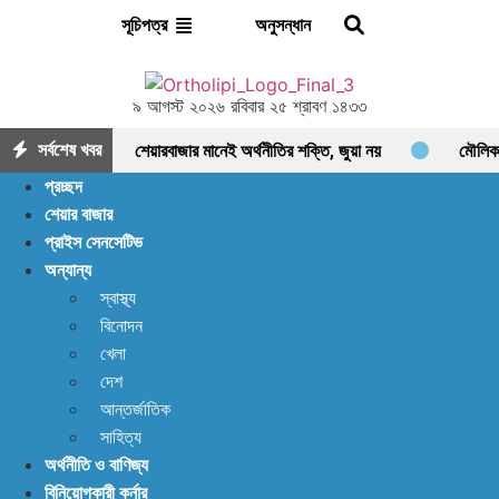
অনুসন্ধান
সূচিপত্র
৯ আগস্ট ২০২৬ রবিবার ২৫ শ্রাবণ ১৪৩৩
সর্বশেষ খবর
শেয়ারবাজার মানেই অর্থনীতির শক্তি, জুয়া নয়
মৌলিক
প্রচ্ছদ
ভিত্তিতে আলোচনায় ফাইনফুডস; আয়, নগদ প্রবাহ ও সম্পদে
শেয়ার বাজার
প্রাইস সেনসেটিভ
ধারাবাহিক প্রবৃদ্ধি
আশা দিয়ে শুরু, হতাশায় শেষ!
অন্যান্য
ডিএসইতে বিক্রির ঝড়, বাজার কি নতুন মোড়ের সামনে?
স্বাস্থ্য
বিনোদন
ইন্স্যুরেন্স শেয়ারের জোরে বাজারে প্রাণ ফিরছে, বাড়ছে লেনদেন,
খেলা
বাজারের পরবর্তী গন্তব্য কোথায়?
লেনদেন ১২০০ কোটি
দেশ
আন্তর্জাতিক
ছাড়ালেও সূচকে মন্দা: নিস্প্রাণ শেয়ারবাজার, নেপথ্যে কী?
সাহিত্য
অর্থনীতি ও বাণিজ্য
পর্যাপ্ত ঘুমেও ক্লান্তি কাটছে না! আছে প্রতিকার
বিনিয়োগকারী কর্নার