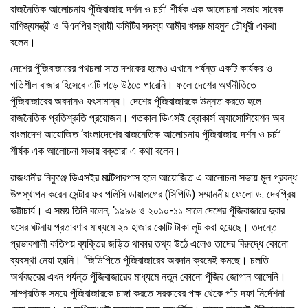
রাজনৈতিক আলোচনায় পুঁজিবাজার: দর্শন ও চর্চা’ শীর্ষক এক আলোচনা সভায় সাবেক
বাণিজ্যমন্ত্রী ও বিএনপির স্থায়ী কমিটির সদস্য আমীর খসরু মাহমুদ চৌধুরী একথা
বলেন।
দেশের পুঁজিবাজারের পথচলা সাত দশকের হলেও এখানে পর্যন্ত একটি কার্যকর ও
গতিশীল বাজার হিসেবে এটি গড়ে উঠতে পারেনি। ফলে দেশের অর্থনীতিতে
পুঁজিবাজারের অবদানও যৎসামান্য। দেশের পুঁজিবাজারকে উন্নত করতে হলে
রাজনৈতিক প্রতিশ্রুতি প্রয়োজন। গতকাল ডিএসই ব্রোকার্স অ্যাসোসিয়েশন অব
বাংলাদেশ আয়োজিত ‘‌বাংলাদেশের রাজনৈতিক আলোচনায় পুঁজিবাজার: দর্শন ও চর্চা’
শীর্ষক এক আলোচনা সভায় বক্তারা এ কথা বলেন।
রাজধানীর নিকুঞ্জে ডিএসইর মাল্টিপারপাস হলে আয়োজিত এ আলোচনা সভায় মূল প্রবন্ধ
উপস্থাপন করেন সেন্টার ফর পলিসি ডায়ালগের (সিপিডি) সম্মাননীয় ফেলো ড. দেবপ্রিয়
ভট্টাচার্য। এ সময় তিনি বলেন, ‘১৯৯৬ ও ২০১০-১১ সালে দেশের পুঁজিবাজারে দুবার
ধসের ঘটনায় প্রতারণার মাধ্যমে ২০ হাজার কোটি টাকা লুট করা হয়েছে। তদন্তে
প্রভাবশালী কতিপয় ব্যক্তির জড়িত থাকার তথ্য উঠে এলেও তাদের বিরুদ্ধে কোনো
ব্যবস্থা নেয়া হয়নি। ‘জিডিপিতে পুঁজিবাজারের অবদান ক্রমেই কমছে। চলতি
অর্থবছরের এখন পর্যন্ত পুঁজিবাজারের মাধ্যমে নতুন কোনো পুঁজির জোগান আসেনি।
সাম্প্রতিক সময়ে পুঁজিবাজারকে চাঙ্গা করতে সরকারের পক্ষ থেকে পাঁচ দফা নির্দেশনা