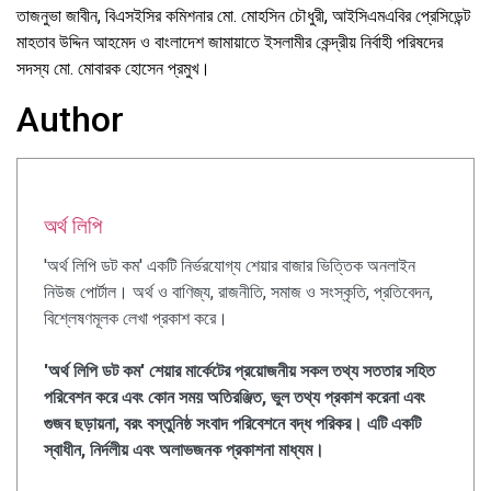
তাজনুভা জাবীন, বিএসইসির কমিশনার মো. মোহসিন চৌধুরী, আইসিএমএবির প্রেসিডেন্ট
মাহতাব উদ্দিন আহমেদ ও বাংলাদেশ জামায়াতে ইসলামীর কেন্দ্রীয় নির্বাহী পরিষদের
সদস্য মো. মোবারক হোসেন প্রমুখ।
Author
অর্থ লিপি
'অর্থ লিপি ডট কম' একটি নির্ভরযোগ্য শেয়ার বাজার ভিত্তিক অনলাইন
নিউজ পোর্টাল। অর্থ ও বাণিজ্য, রাজনীতি, সমাজ ও সংস্কৃতি, প্রতিবেদন,
বিশ্লেষণমূলক লেখা প্রকাশ করে।
'অর্থ লিপি ডট কম' শেয়ার মার্কেটের প্রয়োজনীয় সকল তথ্য সততার সহিত
পরিবেশন করে এবং কোন সময় অতিরঞ্জিত, ভুল তথ্য প্রকাশ করেনা এবং
গুজব ছড়ায়না, বরং বস্তুনিষ্ঠ সংবাদ পরিবেশনে বদ্ধ পরিকর। এটি একটি
স্বাধীন, নির্দলীয় এবং অলাভজনক প্রকাশনা মাধ্যম।