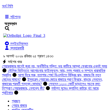
অর্থ লিপি
সূচিপত্র
অনুসন্ধান
লগইন/নিবন্ধন
ব্যবহারকারী
৯ আগস্ট ২০২৬ রবিবার ২৫ শ্রাবণ ১৪৩৩
সর্বশেষ খবর
শেয়ারবাজার মানেই জুয়া নয়, অর্থনীতির শক্তি: ভয় কাটিয়ে আস্থা ফেরানোর এখনই সময়
মৌলিক ভিত্তিতে আলোচনায় ফাইনফুডস; আয়, নগদ প্রবাহ ও সম্পদে ধারাবাহিক
প্রবৃদ্ধি
আশা দিয়ে শুরু, হতাশায় শেষ! ডিএসইতে বিক্রির ঝড়, বাজার কি নতুন
মোড়ের সামনে?
ইন্স্যুরেন্স শেয়ারের জোরে বাজারে প্রাণ ফিরছে, বাড়ছে লেনদেন,
বাজারের পরবর্তী গন্তব্য কোথায়?
লেনদেন ১২০০ কোটি ছাড়ালেও সূচকে মন্দা:
নিস্প্রাণ শেয়ারবাজার, নেপথ্যে কী?
পর্যাপ্ত ঘুমেও ক্লান্তি কাটছে না! আছে
প্রতিকার
প্রচ্ছদ
শেয়ার বাজার
প্রাইস সেনসেটিভ