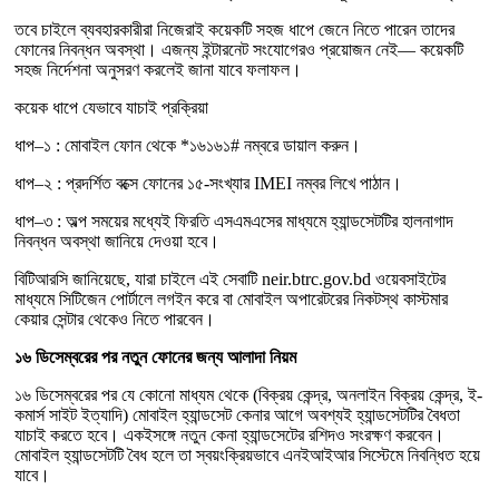
তবে চাইলে ব্যবহারকারীরা নিজেরাই কয়েকটি সহজ ধাপে জেনে নিতে পারেন তাদের
ফোনের নিবন্ধন অবস্থা। এজন্য ইন্টারনেট সংযোগেরও প্রয়োজন নেই— কয়েকটি
সহজ নির্দেশনা অনুসরণ করলেই জানা যাবে ফলাফল।
কয়েক ধাপে যেভাবে যাচাই প্রক্রিয়া
ধাপ–১ : মোবাইল ফোন থেকে *১৬১৬১# নম্বরে ডায়াল করুন।
ধাপ–২ : প্রদর্শিত বক্সে ফোনের ১৫-সংখ্যার IMEI নম্বর লিখে পাঠান।
ধাপ–৩ : অল্প সময়ের মধ্যেই ফিরতি এসএমএসের মাধ্যমে হ্যান্ডসেটটির হালনাগাদ
নিবন্ধন অবস্থা জানিয়ে দেওয়া হবে।
বিটিআরসি জানিয়েছে, যারা চাইলে এই সেবাটি neir.btrc.gov.bd ওয়েবসাইটের
মাধ্যমে সিটিজেন পোর্টালে লগইন করে বা মোবাইল অপারেটরের নিকটস্থ কাস্টমার
কেয়ার সেন্টার থেকেও নিতে পারবেন।
১৬ ডিসেম্বরের পর নতুন ফোনের জন্য আলাদা নিয়ম
১৬ ডিসেম্বরের পর যে কোনো মাধ্যম থেকে (বিক্রয় কেন্দ্র, অনলাইন বিক্রয় কেন্দ্র, ই-
কমার্স সাইট ইত্যাদি) মোবাইল হ্যান্ডসেট কেনার আগে অবশ্যই হ্যান্ডসেটটির বৈধতা
যাচাই করতে হবে। একইসঙ্গে নতুন কেনা হ্যান্ডসেটের রশিদও সংরক্ষণ করবেন।
মোবাইল হ্যান্ডসেটটি বৈধ হলে তা স্বয়ংক্রিয়ভাবে এনইআইআর সিস্টেমে নিবন্ধিত হয়ে
যাবে।