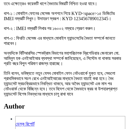
তবে এক্ষেত্রেও কয়েকটি ধাপে বৈধতার বিষয়টি নিশ্চিত হওয়া যাবে।
ধাপ-১ : মোবাইল ফোনের মেসেজ অপশনে গিয়ে KYD<space>১৫ ডিজিটের
IMEI নম্বরটি লিখুন। উদাহরণ স্বরূপ : KYD 123456789012345।
ধাপ-২ : IMEI নম্বরটি লিখার পর ১৬০০২ নম্বরে প্রেরণ করুন।
ধাপ-৩ : ফিরতি মেসেজ এর মাধ্যমে মোবাইল হ্যান্ডসেটের বৈধতা সম্পর্কে জানতে
পারবেন।
অন্যদিকে বিটিআরসির স্পেকট্রাম বিভাগের মহাপরিচালক ব্রিগেডিয়ার জেনারেল মো.
আমিনুল হক এনইআইআর ব্যবস্থা সম্পর্কে জানিয়েছেন, এ সিস্টেম না থাকায় সরকার
প্রতি বছর বিপুল পরিমাণ রাজস্ব হারাচ্ছে।
তিনি বলেন, ভবিষ্যতে নতুন যেসব মোবাইল ফোন নেটওয়ার্কে যুক্ত হবে, সেগুলো
প্রাথমিকভাবে সচল রেখে এনইআইআরের মাধ্যমে বৈধতা যাচাই করা হবে। বৈধ
হ্যান্ডসেট স্বয়ংক্রিয়ভাবে নিবন্ধিত থাকবে, আর অবৈধ হ্যান্ডসেট এক মাস পর
নেটওয়ার্ক থেকে বিচ্ছিন্ন হবে। তবে বিদেশ থেকে বৈধভাবে ক্রয় বা উপহারপ্রাপ্ত
হ্যান্ডসেট বিশেষ নিবন্ধনের মাধ্যমে চালু রাখা যাবে
Author
ডেস্ক রিপোর্ট