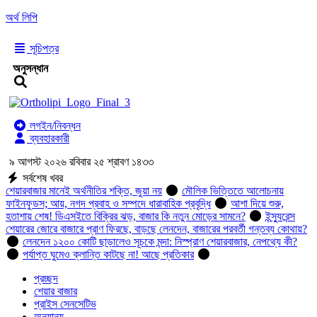
অর্থ লিপি
সূচিপত্র
অনুসন্ধান
লগইন/নিবন্ধন
ব্যবহারকারী
৯ আগস্ট ২০২৬ রবিবার ২৫ শ্রাবণ ১৪৩৩
সর্বশেষ খবর
শেয়ারবাজার মানেই অর্থনীতির শক্তি, জুয়া নয়
মৌলিক ভিত্তিতে আলোচনায়
ফাইনফুডস; আয়, নগদ প্রবাহ ও সম্পদে ধারাবাহিক প্রবৃদ্ধি
আশা দিয়ে শুরু,
হতাশায় শেষ! ডিএসইতে বিক্রির ঝড়, বাজার কি নতুন মোড়ের সামনে?
ইন্স্যুরেন্স
শেয়ারের জোরে বাজারে প্রাণ ফিরছে, বাড়ছে লেনদেন, বাজারের পরবর্তী গন্তব্য কোথায়?
লেনদেন ১২০০ কোটি ছাড়ালেও সূচকে মন্দা: নিস্প্রাণ শেয়ারবাজার, নেপথ্যে কী?
পর্যাপ্ত ঘুমেও ক্লান্তি কাটছে না! আছে প্রতিকার
প্রচ্ছদ
শেয়ার বাজার
প্রাইস সেনসেটিভ
অন্যান্য