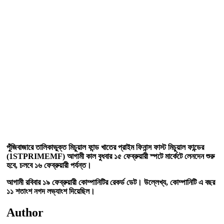
পুঁজিবাজারে তালিকাভুক্ত মিচুয়াল ফান্ড খাতের প্রাইম ফিনান্স ফাস্ট মিচুয়াল ফান্ডের
(1STPRIMEMF) আগামী কাল বুধবার ১৫ ফেব্রুয়ারী স্পটে মার্কেটে লেনদেন শুরু
হবে, চলবে ১৬ ফেব্রুয়ারী পর্যন্ত।
আগামী রবিবার ১৯ ফেব্রুয়ারী কোম্পানিটির রেকর্ড ডেট। উল্লেখ্য, কোম্পানিটি এ বছর
১১ শতাংশ নগদ লভ্যাংশ দিয়েছিল।
Author