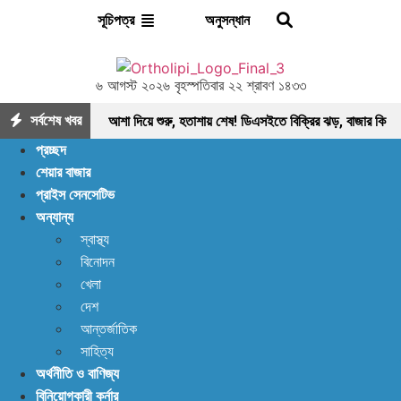
অনুসন্ধান
সূচিপত্র
৬ আগস্ট ২০২৬ বৃহস্পতিবার ২২ শ্রাবণ ১৪৩৩
সর্বশেষ খবর
আশা দিয়ে শুরু, হতাশায় শেষ! ডিএসইতে বিক্রির ঝড়, বাজার কি
প্রচ্ছদ
নতুন মোড়ের সামনে?
ইন্স্যুরেন্স শেয়ারের জোরে বাজারে
শেয়ার বাজার
প্রাইস সেনসেটিভ
প্রাণ ফিরছে, বাড়ছে লেনদেন, বাজারের পরবর্তী গন্তব্য কোথায়?
অন্যান্য
লেনদেন ১২০০ কোটি ছাড়ালেও সূচকে মন্দা: নিস্প্রাণ
স্বাস্থ্য
বিনোদন
শেয়ারবাজার, নেপথ্যে কী?
পর্যাপ্ত ঘুমেও ক্লান্তি কাটছে
খেলা
না! আছে প্রতিকার
বিদায়ী অর্থবছরে এলো ৩ হাজার ৫৫৮
দেশ
আন্তর্জাতিক
কোটি ৯৩ লাখ ৯০ হাজার মার্কিন ডলার রেমিট্যান্স
আগের
সাহিত্য
অর্থনীতি ও বাণিজ্য
যেকেনো সময়ের চেয়ে বেশি খাদ্য মজুত আছে: খাদ্য মন্ত্রণালয়
বিনিয়োগকারী কর্নার