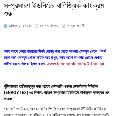
সম্প্রসারণ ইউনিটের বাণিজ্যিক কার্যক্রম
শুরু
এপ্রিল ২, ২০২৩
১০:০৬ পূর্বাহ্ন
ডেস্ক রিপোর্ট
সবার আগে শেয়ার বাজারের নির্ভর যোগ্য খবর পেতে আপনার ফেসবুক থেকে “অর্থ
লিপি.কম” ফেসবুক পেজে লাইক করে রাখুন, সবার আগে আপনার ওয়ালে দেখতে।
লাইক করতে লিংকে ক্লিক করুন
www.facebook.com/OrthoLipi
পুঁজিবাজারে তালিকাভূক্ত বস্র খাতের কোম্পানি এনভয় টেক্সটাইলস লিমিটেড
(ENVOYTEX) এর স্পিনিং প্রকল্প সম্প্রসারণ ইউনিটের বাণিজ্যিক কার্যক্রম শুরু
হয়েছে।
কোম্পানি জানিয়েছে যে কোম্পানির স্পিনিং প্রকল্প সম্প্রসারণ ইউনিটের বাণিজ্যিক
উৎপাদন গতকাল ১ লা এপ্রিল ২০২৩ তারিখে শুরু হয়েছে, যার উৎপাদন ক্ষমতা প্রতি