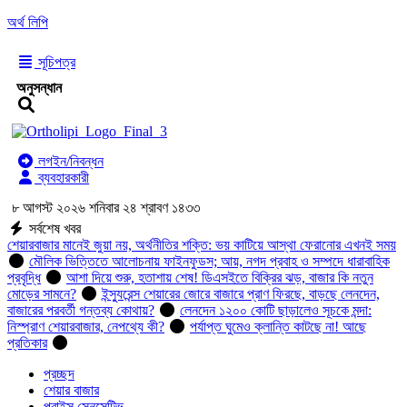
অর্থ লিপি
সূচিপত্র
অনুসন্ধান
লগইন/নিবন্ধন
ব্যবহারকারী
৮ আগস্ট ২০২৬ শনিবার ২৪ শ্রাবণ ১৪৩৩
সর্বশেষ খবর
শেয়ারবাজার মানেই জুয়া নয়, অর্থনীতির শক্তি: ভয় কাটিয়ে আস্থা ফেরানোর এখনই সময়
মৌলিক ভিত্তিতে আলোচনায় ফাইনফুডস; আয়, নগদ প্রবাহ ও সম্পদে ধারাবাহিক
প্রবৃদ্ধি
আশা দিয়ে শুরু, হতাশায় শেষ! ডিএসইতে বিক্রির ঝড়, বাজার কি নতুন
মোড়ের সামনে?
ইন্স্যুরেন্স শেয়ারের জোরে বাজারে প্রাণ ফিরছে, বাড়ছে লেনদেন,
বাজারের পরবর্তী গন্তব্য কোথায়?
লেনদেন ১২০০ কোটি ছাড়ালেও সূচকে মন্দা:
নিস্প্রাণ শেয়ারবাজার, নেপথ্যে কী?
পর্যাপ্ত ঘুমেও ক্লান্তি কাটছে না! আছে
প্রতিকার
প্রচ্ছদ
শেয়ার বাজার
প্রাইস সেনসেটিভ