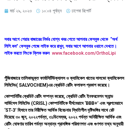
মার্চ ২৯, ২০২৩
১০:০৪ পূর্বাহ্ন
ঢাশেবা রিপোর্ট
সবার আগে শেয়ার বাজারের নির্ভর যোগ্য খবর পেতে আপনার ফেসবুক থেকে “অর্থ
লিপি.কম” ফেসবুক পেজে লাইক করে রাখুন, সবার আগে আপনার ওয়ালে দেখতে।
লাইক করতে লিংকে ক্লিক করুন
www.facebook.com/OrthoLipi
পুঁজিবাজারে তালিকাভুক্ত ফার্মাসিটিউক্যালস ও ক্যামিকেল খাতের সালভো ক্যামিকেলস
লিমিটেড( SALVOCHEM)
এর ক্রেডিট রেটিং ফলাফল প্রকাশ করেছে।
কোম্পানিটির ক্রেডিট রেটিং সম্পন্ন করেছে, ক্রেডিট রেটিং ইনফরমেশন অ্যান্ড
সার্ভিসেস লিমিটেড (CRISL) কোম্পানিটিকে দীর্ঘমেয়াদে ‘BBB+’ এবং স্বল্পমেয়াদে
‘ST-3’ হিসাবে তার নিরীক্ষিত আর্থিক বিবেচনায় স্থিতিশীল দৃষ্টিভঙ্গির সাথে রেট
দিয়েছে ৩০ জুন, ২০২২পর্যন্ত, ৩১ডিসেম্বর, ২০২২ পর্যন্ত অনিরীক্ষিত আর্থিক এবং
রেটিং ঘোষণার তারিখ পর্যন্ত অন্যান্য প্রাসঙ্গিক পরিমাণগত এবং গুণগত তথ্য অনুযায়ী