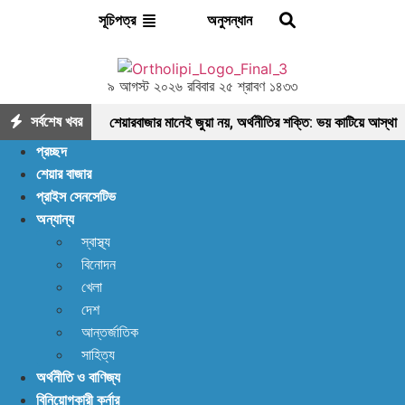
অনুসন্ধান
সূচিপত্র
৯ আগস্ট ২০২৬ রবিবার ২৫ শ্রাবণ ১৪৩৩
সর্বশেষ খবর
শেয়ারবাজার মানেই জুয়া নয়, অর্থনীতির শক্তি: ভয় কাটিয়ে আস্থা
প্রচ্ছদ
ফেরানোর এখনই সময়
মৌলিক ভিত্তিতে আলোচনায়
শেয়ার বাজার
প্রাইস সেনসেটিভ
ফাইনফুডস; আয়, নগদ প্রবাহ ও সম্পদে ধারাবাহিক প্রবৃদ্ধি
অন্যান্য
আশা দিয়ে শুরু, হতাশায় শেষ! ডিএসইতে বিক্রির ঝড়, বাজার কি
স্বাস্থ্য
বিনোদন
নতুন মোড়ের সামনে?
ইন্স্যুরেন্স শেয়ারের জোরে বাজারে
খেলা
প্রাণ ফিরছে, বাড়ছে লেনদেন, বাজারের পরবর্তী গন্তব্য কোথায়?
দেশ
আন্তর্জাতিক
লেনদেন ১২০০ কোটি ছাড়ালেও সূচকে মন্দা: নিস্প্রাণ
সাহিত্য
অর্থনীতি ও বাণিজ্য
শেয়ারবাজার, নেপথ্যে কী?
পর্যাপ্ত ঘুমেও ক্লান্তি কাটছে
বিনিয়োগকারী কর্নার