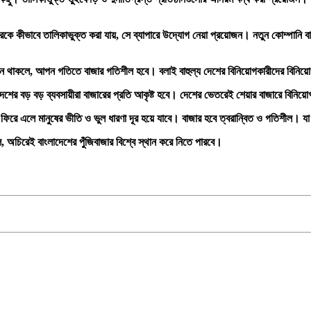
েরকে
কীভাবে
তালিকাভুক্ত
করা
যায়,
সে
ব্যাপারে
উদ্যোগ
নেয়া
প্রয়োজন। নতুন
কোম্পানি
ব
সন
থাকলে
,
আপন
গতিতে
বাজার
গতিশীল
হবে। বলাই
বাহুল্য
দেশের
বিনিয়োগকারীদের
বিনিয়
দেশের
বড়
বড়
ব্যবসায়ীরা
বাজারের
প্রতি
আকৃষ্ট
হবে।
দেশের
ভেতরেই
শেয়ার
বাজারে
বিনিয়ো
ফিরে
এলে
মানুষের
ভীতি
ও
ভুল
ধারণা
দূর
হয়ে
যাবে।
বাজার
হবে
ত্বরান্বিত
ও
গতিশীল।
যা
ে
,
অচিরেই
বাংলাদেশের
পুঁজিবাজার
বিশ্বে
স্থান
করে
নিতে
পারবে।