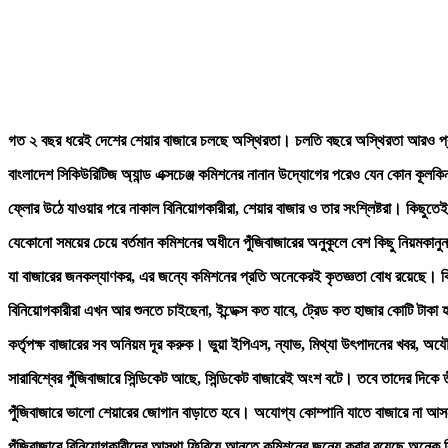
গত
২
বছর
ধরেই
দেশের
শেয়ার
বাজারে
চলছে
অস্থিরতা। চলতি
বছরে
অস্থিরতা
আরও
প
বাংলাদেশ
সিকিউরিটিজ
অ্যান্ড
এক্সচেঞ্জ
কমিশনের
নানান
উদ্যোগের
পরেও
যেন
কোন
কূলকিন
ফ্লোর
উঠে
যাওয়ার
পরে
নাকাল
বিনিয়োগকারীরা
,
শেয়ার
বাজার
ও
তার
সংশ্লিষ্টরা।
কিছুতেই
যেকোনো
সময়ের
চেয়ে
বর্তমান
কমিশনের
অধীনে
পুঁজিবাজারের
অনুকূলে
বেশ
কিছু
নিয়মকানুন
যা
বাজারের
জন
কল্যাণকর
,
এর
জন্যে
কমিশনের
প্রতি
অনেকেরই
কৃতজ্ঞতা
বোধ
রয়েছে। কি
বিনিয়োগকারীরা
এখন
আর
শুনতে
চাইছেনা
,
ইন্ডেক্স
কত
যাবে
,
ট্রেড
কত
হাজার
কোটি
টাকা
হ
কর্তৃপক্ষ
বাজারের
সব
অনিয়ম
দূর
করুক।
ভুয়া
ইপিএস
,
ন্যাভ
,
মিথ্যা
উৎপাদনের
খবর
,
অযৌ
সারাবিশ্বের
পুঁজিবাজারে
সিন্ডিকেট
আছে
,
সিন্ডিকেট
বাজারেই
অংশ
বটে।
তবে
তাদের
দিকে
ত
পুঁজিবাজারে
ভালো
শেয়ারের
জোগান
বাড়াতে
হবে।
অযোগ্য
কোম্পানি
যাতে
বাজারে
না
আস
পুঁজিবাজারে
বিনিয়োগকারীদের
আস্থা
ফিরিয়ে
আনতে
কমিশনের
জন্যে
করার
রয়েছে
অনেক