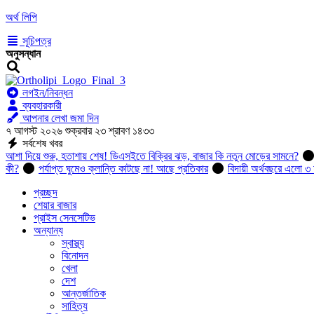
অর্থ লিপি
সূচিপত্র
অনুসন্ধান
লগইন/নিবন্ধন
ব্যবহারকারী
আপনার লেখা জমা দিন
৭ আগস্ট ২০২৬ শুক্রবার ২৩ শ্রাবণ ১৪৩৩
সর্বশেষ খবর
আশা দিয়ে শুরু, হতাশায় শেষ! ডিএসইতে বিক্রির ঝড়, বাজার কি নতুন মোড়ের সামনে?
কী?
পর্যাপ্ত ঘুমেও ক্লান্তি কাটছে না! আছে প্রতিকার
বিদায়ী অর্থবছরে এলো ৩ 
প্রচ্ছদ
শেয়ার বাজার
প্রাইস সেনসেটিভ
অন্যান্য
স্বাস্থ্য
বিনোদন
খেলা
দেশ
আন্তর্জাতিক
সাহিত্য