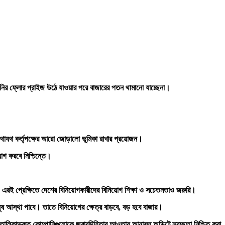
নির
ফ্লোর
প্রাইজ
উঠে
যাওয়ার
পরে
বাজারের
পতন
থামানো
যাচ্ছেনা।
যথাযথ
কর্তৃপক্ষের
আরো
জোড়ালো
ভূমিকা
রাখার
প্রয়োজন।
়োগ
করবে
নিশ্চিন্তে।
এরই
প্রেক্ষিতে
দেশের
বিনিয়োগকারীদের
বিনিয়োগ
শিক্ষা
ও
সচেতনতাও
জরুরি।
ুষ
আস্থা
পাবে।
তাতে
বিনিয়োগের
ক্ষেত্র
বাড়বে
,
বড়
হবে
বাজার।
তালিকাভুক্ত
কোম্পানি
গুলোকে
জবাবদিহিতার
আওতায়
আনাসহ
অডিটে
স্বচ্ছতা
নিশ্চিত
করা