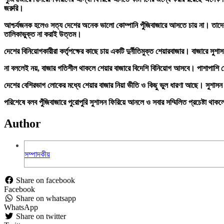
জরুরি।
আশ্চর্যজনক
হলেও
সত্য
দেশের
অনেক
ভালো
কোম্পানি
পুঁজিবাজারে
আসতে
চায়
না।
তাদ
তালিকাভুক্ত
না
করাই
উত্তম।
দেশের
বিনিয়োগকারীরা
কর্তৃপক্ষের
কাছে
চায়
একটি
দুর্নীতিমুক্ত
শেয়ারবাজার।
বাজারে
সুশা
না
বললেই
নয়
,
বাজার
গতিশীল
থাকলে
শেয়ার
বাজারে
বিদেশি
বিনিয়োগ
আসবে। পাশাপাশি
দেশের
বেশিরভাগ
লোকের
মধ্যে
শেয়ার
বাজার
নিয়া
ভীতি
ও
কিছু
ভুল
ধারণা
আছে।
সুশাসন
পরিশেষে
বলব
পুঁজিবাজারে
পুরোপুরি
সুশাসন
ফিরিয়ে
আনলে
ও
সবার
সম্মিলিত
প্রচেষ্টা
থাকল
Author
সম্পাদকীয়
Share on facebook
Facebook
Share on whatsapp
WhatsApp
Share on twitter