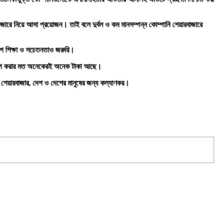
াজারে
নিয়ে
আসা
প্রয়োজন।
তাই
বলে
দুর্বল
ও
কম
মানসম্পন্ন
কোম্পানি
শেয়ার
বাজারে
োগ
শিক্ষা
ও
সচেতনতাও
জরুরি।
গ
করার
মত
অনেকেরই
অনেক
টাকা
আছে।
শেয়ার
বাজার
,
দেশ
ও
দেশের
মানুষের
জন্য
কল্যাণকর।