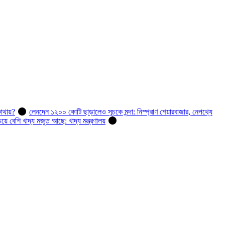
োথায়?
লেনদেন ১২০০ কোটি ছাড়ালেও সূচকে মন্দা: নিস্প্রাণ শেয়ারবাজার, নেপথ্যে
 বেশি খাদ্য মজুত আছে: খাদ্য মন্ত্রণালয়