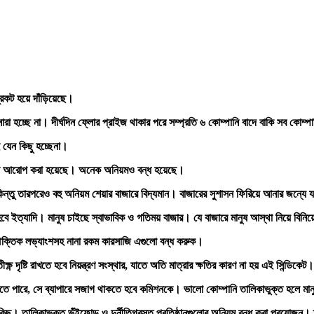
্রকট
হয়ে
দাঁড়িয়েছে।
ারা
হচ্ছে
না। দীর্ঘদিন
ফ্লোর
প্রাইজ
থাকার
পরে
সম্প্রতি
৬
কোম্পানি
বাদে
বাকি
সব
কোম্পা
যেন
কিছু
হচ্ছেনা।
আরোপ
করা
হয়েছে।
অনেক
অনিয়মও
বন্ধ
হয়েছে।
ন্তু
তারপরেও
বহু
অনিয়ম
শেয়ার
বাজারে
বিদ্যমান।
বাজারের
সুশাসন
ফিরিয়ে
আনার
জন্যে
বে
ইত্যাদি।
মানুষ
চাইছে
স্বাভাবিক
ও
গতিময়
বাজার।
যে
বাজারে
মানুষ
আস্থা
নিয়ে
বিনিয
ক্তিক
লভ্যাংশসহ
নানা
রকম
কারসাজি
এগুলো
বন্ধ
করুক।
ীক্ষ্ণ
দৃষ্টি
রাখতে
হবে
নিয়ন্ত্রণ
সংস্থার
,
যাতে
অতি
মাত্রার
ক্ষতির
কারণ
না
হয়
এই
সিন্ডিকেট।
তে
পারে
,
সে
ব্যাপারে
সজাগ
থাকতে
হবে
কমিশনকে।
ভালো
কোম্পানি
তালিকাভুক্ত
হলে
মান
কিছু।
তালিকাভুক্ত
ভুঁইফোড়
ও
দুর্নীতিগ্রস্ত
প্রতিষ্ঠানগুলোর
অনিয়ম
বন্ধ
করা
প্রয়োজন।