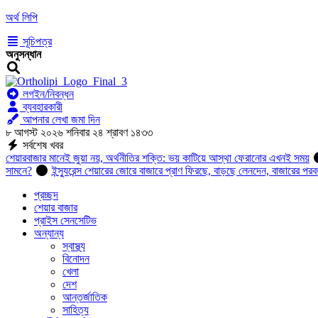
অর্থ লিপি
সূচিপত্র
অনুসন্ধান
লগইন/নিবন্ধন
ব্যবহারকারী
আপনার লেখা জমা দিন
৮ আগস্ট ২০২৬ শনিবার ২৪ শ্রাবণ ১৪৩৩
সর্বশেষ খবর
শেয়ারবাজার মানেই জুয়া নয়, অর্থনীতির শক্তি: ভয় কাটিয়ে আস্থা ফেরানোর এখনই সময়
সামনে?
ইন্স্যুরেন্স শেয়ারের জোরে বাজারে প্রাণ ফিরছে, বাড়ছে লেনদেন, বাজারের পরব
প্রচ্ছদ
শেয়ার বাজার
প্রাইস সেনসেটিভ
অন্যান্য
স্বাস্থ্য
বিনোদন
খেলা
দেশ
আন্তর্জাতিক
সাহিত্য