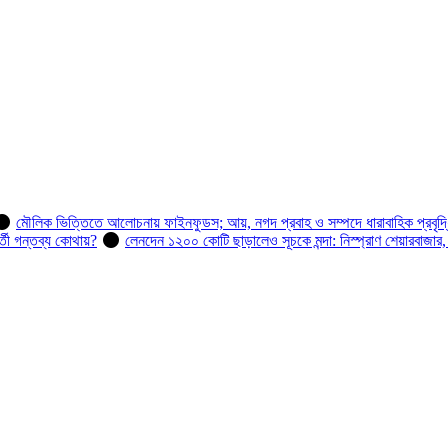
মৌলিক ভিত্তিতে আলোচনায় ফাইনফুডস; আয়, নগদ প্রবাহ ও সম্পদে ধারাবাহিক প্রবৃদ্
র্তী গন্তব্য কোথায়?
লেনদেন ১২০০ কোটি ছাড়ালেও সূচকে মন্দা: নিস্প্রাণ শেয়ারবাজার