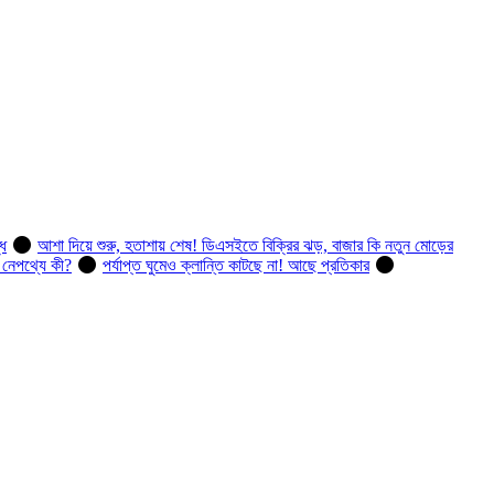
ধি
আশা দিয়ে শুরু, হতাশায় শেষ! ডিএসইতে বিক্রির ঝড়, বাজার কি নতুন মোড়ের
, নেপথ্যে কী?
পর্যাপ্ত ঘুমেও ক্লান্তি কাটছে না! আছে প্রতিকার