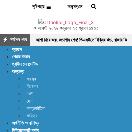
অনুসন্ধান
সূচিপত্র
৭ আগস্ট ২০২৬ শুক্রবার ২৩ শ্রাবণ ১৪৩৩
সর্বশেষ খবর
আশা দিয়ে শুরু, হতাশায় শেষ! ডিএসইতে বিক্রির ঝড়, বাজার কি
প্রচ্ছদ
নতুন মোড়ের সামনে?
ইন্স্যুরেন্স শেয়ারের জোরে বাজারে
শেয়ার বাজার
প্রাইস সেনসেটিভ
প্রাণ ফিরছে, বাড়ছে লেনদেন, বাজারের পরবর্তী গন্তব্য কোথায়?
অন্যান্য
লেনদেন ১২০০ কোটি ছাড়ালেও সূচকে মন্দা: নিস্প্রাণ
স্বাস্থ্য
বিনোদন
শেয়ারবাজার, নেপথ্যে কী?
পর্যাপ্ত ঘুমেও ক্লান্তি কাটছে
খেলা
না! আছে প্রতিকার
বিদায়ী অর্থবছরে এলো ৩ হাজার ৫৫৮
দেশ
আন্তর্জাতিক
কোটি ৯৩ লাখ ৯০ হাজার মার্কিন ডলার রেমিট্যান্স
আগের
সাহিত্য
অর্থনীতি ও বাণিজ্য
যেকেনো সময়ের চেয়ে বেশি খাদ্য মজুত আছে: খাদ্য মন্ত্রণালয়
বিনিয়োগকারী কর্নার