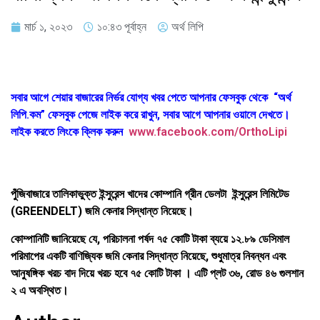
মার্চ ১, ২০২৩
১০:৪৩ পূর্বাহ্ন
অর্থ লিপি
সবার আগে শেয়ার বাজারের নির্ভর যোগ্য খবর পেতে আপনার ফেসবুক থেকে “অর্থ
লিপি.কম” ফেসবুক পেজে লাইক করে রাখুন, সবার আগে আপনার ওয়ালে দেখতে।
লাইক করতে লিংকে ক্লিক করুন
www.facebook.com/OrthoLipi
পুঁজিবাজারে তালিকাভুক্ত ইন্সুরেন্স খাদের কোম্পানি গ্রীন ডেলটা ইন্সুরেন্স লিমিটেড
(GREENDELT) জমি কেনার সিদ্ধান্ত নিয়েছে।
কোম্পানিটি জানিয়েছে যে, পরিচালনা পর্ষদ ৭৫ কোটি টাকা ব্যয়ে ১২.৮৯ ডেসিমাল
পরিমাপের একটি বাণিজ্যিক জমি কেনার সিদ্ধান্ত নিয়েছে, শুধুমাত্র নিবন্ধন এবং
আনুষঙ্গিক খরচ বাদ দিয়ে খরচ হবে ৭৫ কোটি টাকা । এটি প্লট ৩৬, রোড ৪৬ গুলশান
২ এ অবস্থিত।