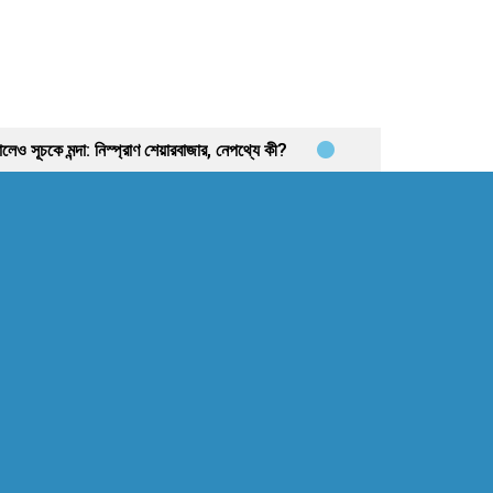
ও সূচকে মন্দা: নিস্প্রাণ শেয়ারবাজার, নেপথ্যে কী?
েমিট্যান্স
আগের যেকেনো সময়ের চেয়ে বেশি খাদ্য
টরের পালা?