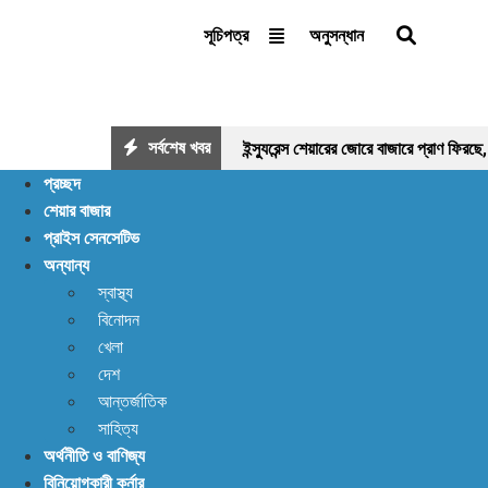
অনুসন্ধান
সূচিপত্র
সর্বশেষ খবর
ইন্স্যুরেন্স শেয়ারের জোরে বাজারে প্রাণ ফিরছ
প্রচ্ছদ
পর্যাপ্ত ঘুমেও ক্লান্তি কাটছে না! আছে প্রত
শেয়ার বাজার
প্রাইস সেনসেটিভ
মজুত আছে: খাদ্য মন্ত্রণালয়
১,২৫০ ক
অন্যান্য
স্বাস্থ্য
বিনোদন
খেলা
দেশ
আন্তর্জাতিক
সাহিত্য
অর্থনীতি ও বাণিজ্য
বিনিয়োগকারী কর্নার