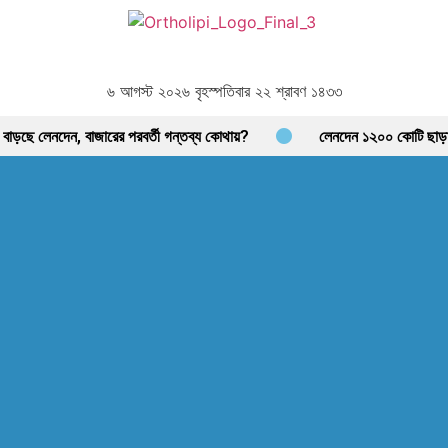
৬ আগস্ট ২০২৬ বৃহস্পতিবার ২২ শ্রাবণ ১৪৩৩
ে, বাড়ছে লেনদেন, বাজারের পরবর্তী গন্তব্য কোথায়?
লেনদেন ১২০০ কোটি ছাড়ালে
িকার
বিদায়ী অর্থবছরে এলো ৩ হাজার ৫৫৮ কোটি ৯৩ লাখ ৯০ হাজার মার্কিন ডলার র
োটি টাকার লেনদেনে চাঙ্গা শেয়ারবাজার, মিউচুয়াল ফান্ড ও টেক্সটাইলে দাপট, এবার কোন সেক্