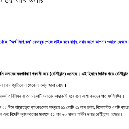
ক থেকে “অর্থ লিপি.কম” ফেসবুক পেজে লাইক করে রাখুন, সবার আগে আপনার ওয়ালে দেখতে
কিন ডলারের সমপরিমাণ প্রবাসী আয় (রেমিট্যান্স) এসেছে। এই হিসাবে দৈনিক গড়ে রেমিট্যা
 হালনাগাদ প্রতিবেদন থেকে এ তথ্য জানা গেছে।
 রেকর্ড ৩ বিলিয়ন বা ৩০০ কোটি ডলারের কাছাকাছি হবে বলে আশা করছেন খাত সংশ্লিষ্টরা।
রথম ২১ দিনে রাষ্ট্রায়ত্ত ব্যাংকগুলোর মাধ্যমে ৬১ কোটি ৩১ লাখ ডলার, বিশেষায়িত একটি ব্য
র এবং বিদেশি ব্যাংকগুলোর মাধ্যমে ৫১ লাখ ৬০ হাজার মার্কিন ডলার রেমিট্যান্স এসেছে।