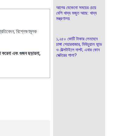
আগের যেকেনো সময়ের চেয়ে
বেশি খাদ্য মজুত আছে: খাদ্য
মন্ত্রণালয়
প্রতিবেদন, বিশ্লেষণমূলক
১,২৫০ কোটি টাকার লেনদেনে
চাঙ্গা শেয়ারবাজার, মিউচুয়াল ফান্ড
ও টেক্সটাইলে দাপট, এবার কোন
শ করেনা এবং গুজব ছড়ায়না,
সেক্টরের পালা?