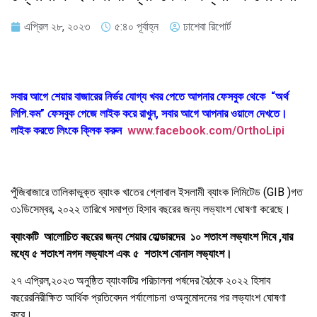
এপ্রিল ২৮, ২০২৩
৫:৪০ পূর্বাহ্ন
ঢাশেবা রিপোর্ট
সবার আগে শেয়ার বাজারের নির্ভর যোগ্য খবর পেতে আপনার ফেসবুক থেকে “অর্থ
লিপি.কম” ফেসবুক পেজে লাইক করে রাখুন, সবার আগে আপনার ওয়ালে দেখতে।
লাইক করতে লিংকে ক্লিক করুন
www.facebook.com/OrthoLipi
পুঁজিবাজারে
তালিকাভুক্ত
ব্যাংক
খাতের
গ্লোবাল
ইসলামী
ব্যাংক
লিমিটেড
(GIB )
গত
৩১
ডিসেম্বর
,
২০২২
তারিখে
সমাপ্ত
হিসাব
বছরের
জন্য
লভ্যাংশ
ঘোষণা
করেছে।
ব্যাংকটি
আলোচিত
বছরের
জন্য
শেয়ার
হোল্ডারদের
১০
শতাংশ
লভ্যাংশ
দিবে
,
যার
মধ্যে
৫
শতাংশ
নগদ
লভ্যাংশ
এবং
৫
শতাংশ
বোনাস
লভ্যাংশ।
২৭
এপ্রিল
,
২০২৩
অনুষ্ঠিত
ব্যাংকটির
পরিচালনা
পর্ষদের
বৈঠকে
২০২২
হিসাব
বছরের
নিরীক্ষিত
আর্থিক
প্রতিবেদন
পর্যালোচনা
ওঅনুমোদনের
পর
লভ্যাংশ
ঘোষণা
করে।