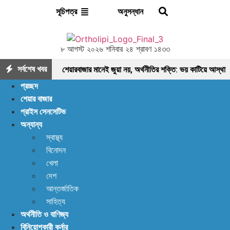
অনুসন্ধান
সূচিপত্র
৮ আগস্ট ২০২৬ শনিবার ২৪ শ্রাবণ ১৪৩৩
সর্বশেষ খবর
শেয়ারবাজার মানেই জুয়া নয়, অর্থনীতির শক্তি: ভয় কাটিয়ে আস্থা
প্রচ্ছদ
ফেরানোর এখনই সময়
মৌলিক ভিত্তিতে আলোচনায়
শেয়ার বাজার
প্রাইস সেনসেটিভ
ফাইনফুডস; আয়, নগদ প্রবাহ ও সম্পদে ধারাবাহিক প্রবৃদ্ধি
অন্যান্য
আশা দিয়ে শুরু, হতাশায় শেষ! ডিএসইতে বিক্রির ঝড়, বাজার কি
স্বাস্থ্য
বিনোদন
নতুন মোড়ের সামনে?
ইন্স্যুরেন্স শেয়ারের জোরে বাজারে
খেলা
প্রাণ ফিরছে, বাড়ছে লেনদেন, বাজারের পরবর্তী গন্তব্য কোথায়?
দেশ
আন্তর্জাতিক
লেনদেন ১২০০ কোটি ছাড়ালেও সূচকে মন্দা: নিস্প্রাণ
সাহিত্য
অর্থনীতি ও বাণিজ্য
শেয়ারবাজার, নেপথ্যে কী?
পর্যাপ্ত ঘুমেও ক্লান্তি কাটছে
বিনিয়োগকারী কর্নার