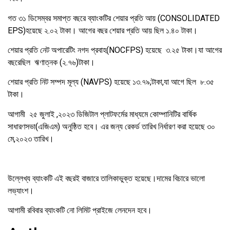
গত
৩১
ডিসেম্বর
সমাপ্ত
বছরে
ব্যাংকটির
শেয়ার
প্রতি
আয়
(CONSOLIDATED
EPS)
হয়েছে
২
.
০২
টাকা।
আগের
বছর
শেয়ার
প্রতি
আয়
ছিল
১
.
৪০
টাকা।
শেয়ার
প্রতি
নেট
অপারেটিং
নগদ
প্রবাহ
(NOCFPS)
হয়েছে
৩
.
২৫
টাকা।যা
আগের
বছরে
ছিল
ঋণাত্নক
(
২
.
৭৬
)
টাকা।
শেয়ার
প্রতি
নিট
সম্পদ
মূল্য
(NAVPS)
হয়েছে
১৩
.
৭৯
;
টাকা
,
যা
আগে
ছিল
৮
.
৩৫
টাকা।
আগামী
২৫
জুলাই
,
২০২৩
ডিজিটাল
প্লাটফর্মের
মাধ্যমে
কোম্পানিটির
বার্ষিক
সাধারণসভা
(
এজিএম
)
অনুষ্ঠিত
হবে।
এর
জন্য
রেকর্ড
তারিখ
নির্ধারণ
করা
হয়েছে
৩০
মে
,
২০২৩
তারিখ
।
উল্লেখ্য
ব্যাংকটি
এই
বছরই
বাজারে
তালিকাভুক্ত
হয়েছে।দামের
বিচারে
ভালো
লভ্যাংশ।
আগামী
রবিবার
ব্যাংকটি
নো
লিমিট
প্রাইজে
লেনদেন
হবে।