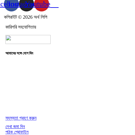
acebook
Instagram
Youtube
কপিরাইট © 2026 অর্থ লিপি
কারিগরি সহযোগিতায়
আমাদের সঙ্গে যোগ দিন
সদস্যতা গ্রহণ করুন
লেখা জমা দিন
পাঠক প্রোফাইল