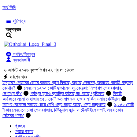
অর্থ লিপি
সূচিপত্র
অনুসন্ধান
লগইন/নিবন্ধন
ব্যবহারকারী
৬ আগস্ট ২০২৬ বৃহস্পতিবার ২২ শ্রাবণ ১৪৩৩
সর্বশেষ খবর
ইন্স্যুরেন্স শেয়ারের জোরে বাজারে প্রাণ ফিরছে, বাড়ছে লেনদেন, বাজারের পরবর্তী গন্তব্য
কোথায়?
লেনদেন ১২০০ কোটি ছাড়ালেও সূচকে মন্দা: নিস্প্রাণ শেয়ারবাজার,
নেপথ্যে কী?
পর্যাপ্ত ঘুমেও ক্লান্তি কাটছে না! আছে প্রতিকার
বিদায়ী
অর্থবছরে এলো ৩ হাজার ৫৫৮ কোটি ৯৩ লাখ ৯০ হাজার মার্কিন ডলার রেমিট্যান্স
আগের যেকেনো সময়ের চেয়ে বেশি খাদ্য মজুত আছে: খাদ্য মন্ত্রণালয়
১,২৫০ কোটি
টাকার লেনদেনে চাঙ্গা শেয়ারবাজার, মিউচুয়াল ফান্ড ও টেক্সটাইলে দাপট, এবার কোন
সেক্টরের পালা?
প্রচ্ছদ
শেয়ার বাজার
প্রাইস সেনসেটিভ