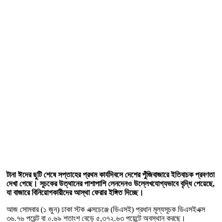
টানা ঈদের ছুটি শেষে সপ্তাহের প্রথম কার্যদিবসে দেশের পুঁজিবাজারে ইতিবাচক প্রবণতা
দেখা গেছে। সূচকের উত্থানের পাশাপাশি লেনদেনও উল্লেখযোগ্যভাবে বৃদ্ধি পেয়েছে,
যা বাজারে বিনিয়োগকারীদের আস্থা ফেরার ইঙ্গিত দিচ্ছে।
আজ সোমবার (১ জুন) ঢাকা স্টক এক্সচেঞ্জে (ডিএসই) প্রধান মূল্যসূচক ডিএসইএক্স
৩৬.৭৬ পয়েন্ট বা ০.৬৯ শতাংশ বেড়ে ৫,৩৭২.৬৩ পয়েন্টে অবস্থান করছে।