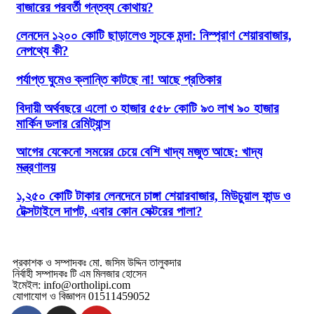
বাজারের পরবর্তী গন্তব্য কোথায়?
লেনদেন ১২০০ কোটি ছাড়ালেও সূচকে মন্দা: নিস্প্রাণ শেয়ারবাজার,
নেপথ্যে কী?
পর্যাপ্ত ঘুমেও ক্লান্তি কাটছে না! আছে প্রতিকার
বিদায়ী অর্থবছরে এলো ৩ হাজার ৫৫৮ কোটি ৯৩ লাখ ৯০ হাজার
মার্কিন ডলার রেমিট্যান্স
আগের যেকেনো সময়ের চেয়ে বেশি খাদ্য মজুত আছে: খাদ্য
মন্ত্রণালয়
১,২৫০ কোটি টাকার লেনদেনে চাঙ্গা শেয়ারবাজার, মিউচুয়াল ফান্ড ও
টেক্সটাইলে দাপট, এবার কোন সেক্টরের পালা?
প্রকাশক ও সম্পাদকঃ মো. জসিম উদ্দিন তালুকদার
নির্বাহী সম্পাদকঃ টি এম মিলজার হোসেন
ইমেইল: info@ortholipi.com
যোগাযোগ ও বিজ্ঞাপন 01511459052