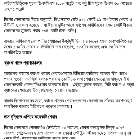
শরিয়াহভিত্তিক সূচক ডিএসইএস ৪.০৮ পয়েন্ট এবং ব্লু-চিপ সূচক ডিএস-৩০ বেড়েছে
১৩.৭১ পয়েন্ট।
দিনের লেনদেনের চিত্র অনুযায়ী, ডিএসইতে মোট ৯১২ কোটি ৩৯ লাখ টাকার শেয়ার ও
ইউনিট হাতবদল হয়েছে। যা ঈদের ছুটির আগে সর্বশেষ কার্যদিবসের ৭৭৮ কোটি টাকার
লেনদেনের তুলনায় প্রায় ১৩৪ কোটি টাকা বেশি।
বাজারে অধিকাংশ কোম্পানির শেয়ারদর ঊর্ধ্বমুখী ছিল। লেনদেন হওয়া কোম্পানিগুলোর
মধ্যে ১৭৯টির শেয়ার ও ইউনিটের দাম বেড়েছে, ১৫২টির কমেছে এবং ৫৫টির দাম
অপরিবর্তিত রয়েছে।
ব্যাংক খাতে প্রাণচাঞ্চল্য
আজকের বাজারে ব্যাংক খাতের শেয়ারগুলোতে বিনিয়োগকারীদের আগ্রহ ছিল চোখে
পড়ার মতো। এনসিসি ব্যাংক প্রায় ২ কোটি ৮৬ লাখ শেয়ার লেনদেনের মাধ্যমে শীর্ষ
লেনদেনকারী কোম্পানিগুলোর অন্যতম ছিল। এছাড়া ব্র্যাক ব্যাংক, সিটি ব্যাংক ও যমুনা
ব্যাংকের শেয়ারেও উল্লেখযোগ্য লেনদেন হয়েছে।
বাজার বিশ্লেষকদের মতে, ব্যাংক খাতের শেয়ারগুলোতে ক্রেতাদের সক্রিয় অংশগ্রহণ
সামগ্রিক বাজারে ইতিবাচক প্রভাব ফেলেছে।
দাম বৃদ্ধিতে এগিয়ে কয়েকটি শেয়ার
দিনের লেনদেনে সোনারগাঁও টেক্সটাইল ১০ শতাংশ, মেঘনা কনডেন্সড মিল্ক ৯.৯৭
শতাংশ, গোল্ডেনসন ৯.৯৩ শতাংশ এবং মেঘনা পেট ইন্ডাস্ট্রিজ ৯.৯১ শতাংশ দর বৃদ্ধি
পেয়ে শীর্ষ গেইনারদের তালিকায় স্থান করে নেয়।