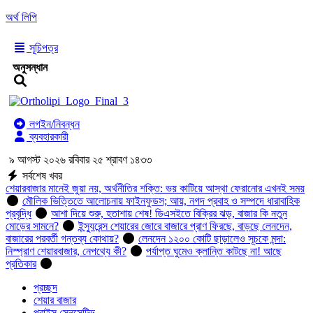
অর্থ লিপি
সূচিপত্র
অনুসন্ধান
লগইন/নিবন্ধন
ব্যবহারকারী
৯ আগস্ট ২০২৬ রবিবার ২৫ শ্রাবণ ১৪৩৩
সর্বশেষ খবর
শেয়ারবাজার মানেই জুয়া নয়, অর্থনীতির শক্তি: ভয় কাটিয়ে আস্থা ফেরানোর এখনই সময়
মৌলিক ভিত্তিতে আলোচনায় ফাইনফুডস; আয়, নগদ প্রবাহ ও সম্পদে ধারাবাহিক
প্রবৃদ্ধি
আশা দিয়ে শুরু, হতাশায় শেষ! ডিএসইতে বিক্রির ঝড়, বাজার কি নতুন
মোড়ের সামনে?
ইন্স্যুরেন্স শেয়ারের জোরে বাজারে প্রাণ ফিরছে, বাড়ছে লেনদেন,
বাজারের পরবর্তী গন্তব্য কোথায়?
লেনদেন ১২০০ কোটি ছাড়ালেও সূচকে মন্দা:
নিস্প্রাণ শেয়ারবাজার, নেপথ্যে কী?
পর্যাপ্ত ঘুমেও ক্লান্তি কাটছে না! আছে
প্রতিকার
প্রচ্ছদ
শেয়ার বাজার
প্রাইস সেনসেটিভ