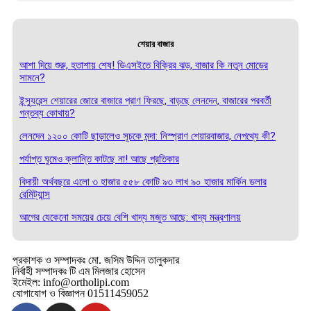
শেয়ার বাজার
আশা দিয়ে শুরু, হতাশায় শেষ! ডিএসইতে বিক্রির ঝড়, বাজার কি নতুন মোড়ের
সামনে?
ইন্স্যুরেন্স শেয়ারের জোরে বাজারে প্রাণ ফিরছে, বাড়ছে লেনদেন, বাজারের পরবর্তী
গন্তব্য কোথায়?
লেনদেন ১২০০ কোটি ছাড়ালেও সূচকে মন্দা: নিস্প্রাণ শেয়ারবাজার, নেপথ্যে কী?
পর্যাপ্ত ঘুমেও ক্লান্তি কাটছে না! আছে প্রতিকার
বিদায়ী অর্থবছরে এলো ৩ হাজার ৫৫৮ কোটি ৯৩ লাখ ৯০ হাজার মার্কিন ডলার
রেমিট্যান্স
আগের যেকেনো সময়ের চেয়ে বেশি খাদ্য মজুত আছে: খাদ্য মন্ত্রণালয়
প্রকাশক ও সম্পাদকঃ মো. জসিম উদ্দিন তালুকদার
নির্বাহী সম্পাদকঃ টি এম মিলজার হোসেন
ইমেইল: info@ortholipi.com
যোগাযোগ ও বিজ্ঞাপন 01511459052