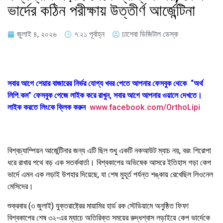
ভার্দের কঠিন পরীক্ষায় উত্তীর্ণ আর্জেন্টিনা
জুলাই ৪, ২০২৬
৭:২১ পূর্বাহ্ন
ঢাশেবা ডিজিটাল ডেস্ক
সবার আগে শেয়ার বাজারের নির্ভর যোগ্য খবর পেতে আপনার ফেসবুক থেকে “অর্থ
লিপি.কম” ফেসবুক পেজে লাইক করে রাখুন, সবার আগে আপনার ওয়ালে দেখতে।
লাইক করতে লিংকে ক্লিক করুন
www.facebook.com/OrthoLipi
বিশ্বচ্যাম্পিয়ন আর্জেন্টিনার জন্য এটি ছিল শুধু একটি নকআউট ম্যাচ নয়, বরং শিরোপা
ধরে রাখার পথে বড় এক সতর্কবার্তা। বিশ্বকাপের অভিষেক আসরে ইতিহাস গড়া কেপ
ভার্দে এমন এক লড়াই উপহার দিয়েছে, যা শেষ মুহূর্ত পর্যন্ত শঙ্কায় রেখেছিল লিওনেল
মেসিদের।
শুক্রবার (৩ জুলাই) যুক্তরাষ্ট্রের মায়ামির হার্ড রক স্টেডিয়ামে অনুষ্ঠিত ফিফা
বিশ্বকাপের শেষ ৩২-এর ম্যাচে অতিরিক্ত সময়ের রুদ্ধশ্বাস লড়াইয়ে কেপ ভার্দেকে