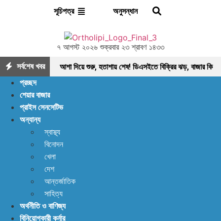
অনুসন্ধান
সূচিপত্র
৭ আগস্ট ২০২৬ শুক্রবার ২৩ শ্রাবণ ১৪৩৩
সর্বশেষ খবর
আশা দিয়ে শুরু, হতাশায় শেষ! ডিএসইতে বিক্রির ঝড়, বাজার কি
প্রচ্ছদ
নতুন মোড়ের সামনে?
ইন্স্যুরেন্স শেয়ারের জোরে বাজারে
শেয়ার বাজার
প্রাইস সেনসেটিভ
প্রাণ ফিরছে, বাড়ছে লেনদেন, বাজারের পরবর্তী গন্তব্য কোথায়?
অন্যান্য
লেনদেন ১২০০ কোটি ছাড়ালেও সূচকে মন্দা: নিস্প্রাণ
স্বাস্থ্য
বিনোদন
শেয়ারবাজার, নেপথ্যে কী?
পর্যাপ্ত ঘুমেও ক্লান্তি কাটছে
খেলা
না! আছে প্রতিকার
বিদায়ী অর্থবছরে এলো ৩ হাজার ৫৫৮
দেশ
আন্তর্জাতিক
কোটি ৯৩ লাখ ৯০ হাজার মার্কিন ডলার রেমিট্যান্স
আগের
সাহিত্য
অর্থনীতি ও বাণিজ্য
যেকেনো সময়ের চেয়ে বেশি খাদ্য মজুত আছে: খাদ্য মন্ত্রণালয়
বিনিয়োগকারী কর্নার