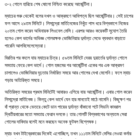
৩-২ গোলে হারিয়ে শেষ ষোলো নিশ্চিত করেছে আর্জেন্টিনা।
ম্যাচের শুরু থেকেই বলের দখল ও আক্রমণে আধিপত্য ছিল আর্জেন্টিনার। সেই চাপের
ফল আসে ২৯তম মিনিটে। লিসান্দ্রো মার্তিনেজের নিখুঁত পাস ধরে বিশ্বকাপে নিজের
২০তম গোল করেন অধিনায়ক লিওনেল মেসি। এরপর আরও কয়েকটি সুযোগ তৈরি
হলেও কেপ ভার্দের অভিজ্ঞ গোলরক্ষক ভোজিনিয়ার দুর্দান্ত সেভে ব্যবধান বাড়াতে
পারেনি আলবিসেলেস্তেরা।
বিরতির পর বদলে যায় ম্যাচের চিত্র। ৫৯তম মিনিটে দেরয় দুয়ার্তের দুর্দান্ত গোলে
সমতায় ফেরে কেপ ভার্দে। গোল হজমের পর আর্জেন্টিনা একের পর এক আক্রমণ
চালালেও ভোজিনিয়ার দৃঢ়তায় নির্ধারিত সময়ে আর গোলের দেখা মেলেনি। ফলে ম্যাচ
গড়ায় অতিরিক্ত সময়ে।
অতিরিক্ত সময়ের প্রথম মিনিটেই আবারও এগিয়ে যায় আর্জেন্টিনা। এবার গোল করেন
লিসান্দ্রো মার্তিনেজ। কিন্তু কেপ ভার্দে যেন হার মানতেই মাঠে নামেনি। কিছুক্ষণ পর
বাঁ প্রান্ত থেকে ভেতরে কেটে ডান পায়ের দুর্দান্ত বাঁকানো শটে সিডনি কাবরাল
দ্বিতীয়বারের মতো সমতায় ফেরান দলকে। তার গোলটি বিশ্বকাপের অন্যতম সেরা
গোলের দাবিদার বলেই মনে করছেন অনেক ফুটবল বিশ্লেষক।
ম্যাচ যখন টাইব্রেকারের দিকেই এগোচ্ছিল, তখন ১১১তম মিনিটে মেসির নেওয়া কর্নার