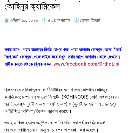
কোহিনুর ক্যামিকেল
এপ্রিল ৩০, ২০২৩
৫:০৪ অপরাহ্ন
ডেস্ক রিপোর্ট
সবার আগে শেয়ার বাজারের নির্ভর যোগ্য খবর পেতে আপনার ফেসবুক থেকে “অর্থ
লিপি.কম” ফেসবুক পেজে লাইক করে রাখুন, সবার আগে আপনার ওয়ালে দেখতে।
লাইক করতে লিংকে ক্লিক করুন
www.facebook.com/OrthoLipi
পুঁজিবাজারে
তালিকাভুক্ত
ফার্মাসিউটিক্যালস
খাতের
কোম্পানি
কোহিনূর
ক্যামিকেল
কোম্পানি
বাংলাদেশ
লিমিটেড
(KOHINOOR)
চলতি
অর্থবছরের
৩য়
প্রান্তিকের
(
জানুয়ারী
২০২৩
–
মার্চ
২০২৩
)
ও
(
জুলাই
২০২২
–
মার্চ
২০২৩
)
অনিরীক্ষিত
আর্থিক
প্রতিবেদন
প্রকাশ
করেছে।
৩০
ই
এপ্রিল
২০২৩
অনুষ্ঠিত
কোম্পানির
পরিচালনা
পর্ষদের
বৈঠকে
এই
প্রতিবেদন
পর্যালোচনা
ও
অনুমোদনের
পর
তা
প্রকাশ
করা
হয়েছে।