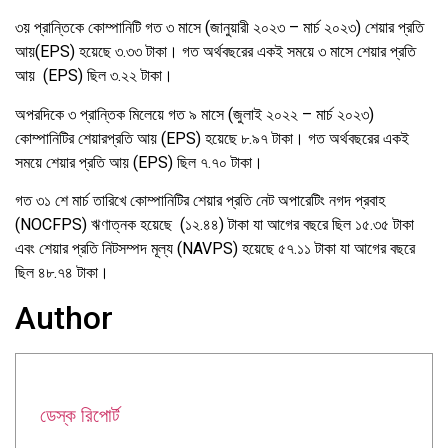
৩য়
প্রান্তিকে
কোম্পানিটি
গত
৩
মাসে
(
জানুয়ারী
২০২৩
–
মার্চ
২০২৩
)
শেয়ার
প্রতি
আয়
(
EPS)
হয়েছে
৩
.
৩৩
টাকা।
গত
অর্থবছরের
একই
সময়ে
৩
মাসে
শেয়ার
প্রতি
আয়
(EPS)
ছিল
৩
.
২২
টাকা।
অপরদিকে
৩
প্রান্তিক
মিলেয়ে
গত
৯
মাসে
(
জুলাই
২০২২
–
মার্চ
২০২৩
)
কোম্পানিটির
শেয়ার
প্রতি
আয়
(EPS)
হয়েছে
৮
.
৯৭
টাকা।
গত
অর্থবছরের
একই
সময়ে
শেয়ার
প্রতি
আয়
(EPS)
ছিল
৭
.
৭০
টাকা।
গত
৩১
শে
মার্চ
তারিখে
কোম্পানিটির
শেয়ার
প্রতি
নেট
অপারেটিং
নগদ
প্রবাহ
(NOCFPS)
ঋণাত্নক
হয়েছে
(
১২
.
৪৪
)
টাকা
যা
আগের
বছরে
ছিল
১৫
.
৩৫
টাকা
এবং
শেয়ার
প্রতি
নিট
সম্পদ
মূল্য
(NAVPS)
হয়েছে
৫৭
.
১১
টাকা
যা
আগের
বছরে
ছিল
৪৮
.
৭৪
টাকা।
Author
ডেস্ক রিপোর্ট