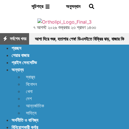
অনুসন্ধান
সূচিপত্র
৭ আগস্ট ২০২৬ শুক্রবার ২৩ শ্রাবণ ১৪৩৩
সর্বশেষ খবর
আশা দিয়ে শুরু, হতাশায় শেষ! ডিএসইতে বিক্রির ঝড়, বাজার কি
প্রচ্ছদ
নতুন মোড়ের সামনে?
ইন্স্যুরেন্স শেয়ারের জোরে বাজারে
শেয়ার বাজার
প্রাইস সেনসেটিভ
প্রাণ ফিরছে, বাড়ছে লেনদেন, বাজারের পরবর্তী গন্তব্য কোথায়?
অন্যান্য
লেনদেন ১২০০ কোটি ছাড়ালেও সূচকে মন্দা: নিস্প্রাণ
স্বাস্থ্য
বিনোদন
শেয়ারবাজার, নেপথ্যে কী?
পর্যাপ্ত ঘুমেও ক্লান্তি কাটছে
খেলা
না! আছে প্রতিকার
বিদায়ী অর্থবছরে এলো ৩ হাজার ৫৫৮
দেশ
আন্তর্জাতিক
কোটি ৯৩ লাখ ৯০ হাজার মার্কিন ডলার রেমিট্যান্স
আগের
সাহিত্য
অর্থনীতি ও বাণিজ্য
যেকেনো সময়ের চেয়ে বেশি খাদ্য মজুত আছে: খাদ্য মন্ত্রণালয়
বিনিয়োগকারী কর্নার