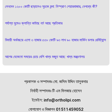
লেনদেন ১২০০ কোটি ছাড়ালেও সূচকে মন্দা: নিস্প্রাণ শেয়ারবাজার, নেপথ্যে কী?
পর্যাপ্ত ঘুমেও ক্লান্তি কাটছে না! আছে প্রতিকার
বিদায়ী অর্থবছরে এলো ৩ হাজার ৫৫৮ কোটি ৯৩ লাখ ৯০ হাজার মার্কিন ডলার রেমিট্যান্স
আগের যেকেনো সময়ের চেয়ে বেশি খাদ্য মজুত আছে: খাদ্য মন্ত্রণালয়
প্রকাশক ও সম্পাদকঃ মো. জসিম উদ্দিন তালুকদার
নির্বাহী সম্পাদকঃ টি এম মিলজার হোসেন
ইমেইল: info@ortholipi.com
যোগাযোগ ও বিজ্ঞাপন 01511459052