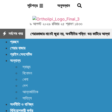
অনুসন্ধান
সূচিপত্র
৯ আগস্ট ২০২৬ রবিবার ২৫ শ্রাবণ ১৪৩৩
সর্বশেষ খবর
শেয়ারবাজার মানেই জুয়া নয়, অর্থনীতির শক্তি: ভয় কাটিয়ে আস্থা
প্রচ্ছদ
ফেরানোর এখনই সময়
মৌলিক ভিত্তিতে আলোচনায়
শেয়ার বাজার
প্রাইস সেনসেটিভ
ফাইনফুডস; আয়, নগদ প্রবাহ ও সম্পদে ধারাবাহিক প্রবৃদ্ধি
অন্যান্য
আশা দিয়ে শুরু, হতাশায় শেষ! ডিএসইতে বিক্রির ঝড়, বাজার কি
স্বাস্থ্য
বিনোদন
নতুন মোড়ের সামনে?
ইন্স্যুরেন্স শেয়ারের জোরে বাজারে
খেলা
প্রাণ ফিরছে, বাড়ছে লেনদেন, বাজারের পরবর্তী গন্তব্য কোথায়?
দেশ
আন্তর্জাতিক
লেনদেন ১২০০ কোটি ছাড়ালেও সূচকে মন্দা: নিস্প্রাণ
সাহিত্য
অর্থনীতি ও বাণিজ্য
শেয়ারবাজার, নেপথ্যে কী?
পর্যাপ্ত ঘুমেও ক্লান্তি কাটছে
বিনিয়োগকারী কর্নার