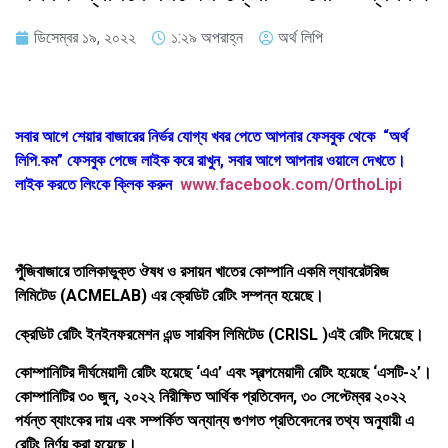
ডিসেম্বর ১৯, ২০২২
১:২৯ অপরাহ্ন
অর্থ লিপি
সবার আগে শেয়ার বাজারের নির্ভর যোগ্য খবর পেতে আপনার ফেসবুক থেকে “অর্থ
লিপি.কম” ফেসবুক পেজে লাইক করে রাখুন, সবার আগে আপনার ওয়ালে দেখতে।
লাইক করতে লিংকে ক্লিক করুন
www.facebook.com/OrthoLipi
পুঁজিবাজারে তালিকাভুক্ত ঔষধ ও রসায়ন খাতের কোম্পানি একমি ল্যাবরেটরিজ
লিমিটেড (ACMELAB) এর ক্রেডিট রেটিং সম্পন্ন হয়েছে।
ক্রেডিট রেটিং ইনইনফরমেশন এন্ড সারবিস লিমিটেড (CRISL )এই রেটিং দিয়েছে।
কোম্পানিটির দীর্ঘমেয়াদী রেটিং হয়েছে ‘এএ’ এবং স্বল্পমেয়াদী রেটিং হয়েছে ‘এসটি-২’।
কোম্পানিটির ৩০ জুন, ২০২২ নিরীক্ষিত আর্থিক প্রতিবেদন, ৩০ সেপ্টেম্বর ২০২২
পর্যন্ত ব্যাংকের দায় এবং সম্পর্কিত অন্যান্য গুণগত প্রতিবেদনের তথ্য অনুযায়ী এ
রেটিং নির্ণয় করা হয়েছে।