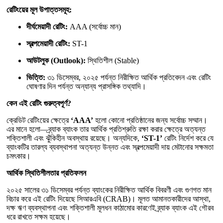
রেটিংয়ের মূল উপাত্তসমূহ:
দীর্ঘমেয়াদী রেটিং:
AAA (সর্বোচ্চ মান)
স্বল্পমেয়াদী রেটিং:
ST-1
আউটলুক (Outlook):
স্থিতিশীল (Stable)
ভিত্তি:
৩১ ডিসেম্বর, ২০২৫ পর্যন্ত নিরীক্ষিত আর্থিক প্রতিবেদন এবং রেটিং
ঘোষণার দিন পর্যন্ত অন্যান্য প্রাসঙ্গিক তথ্যাদি।
কেন এই রেটিং গুরুত্বপূর্ণ?
ক্রেডিট রেটিংয়ের ক্ষেত্রে
‘AAA’
হলো কোনো প্রতিষ্ঠানের জন্য সর্বোচ্চ সম্মান।
এর মানে হলো—ব্র্যাক ব্যাংক তার আর্থিক প্রতিশ্রুতি রক্ষা করার ক্ষেত্রে অত্যন্ত
শক্তিশালী এবং ঝুঁকিহীন অবস্থায় রয়েছে। অন্যদিকে,
‘ST-1’
রেটিং নির্দেশ করে যে
ব্যাংকটির তারল্য ব্যবস্থাপনা অত্যন্ত উন্নত এবং স্বল্পমেয়াদী দায় মেটানোর সক্ষমতা
চমৎকার।
আর্থিক স্থিতিশীলতার প্রতিফলন
২০২৫ সালের ৩১ ডিসেম্বর পর্যন্ত ব্যাংকের নিরীক্ষিত আর্থিক বিবরণী এবং গুণগত মান
বিচার করে এই রেটিং দিয়েছে সিআরএবি (CRAB)। মূলত আমানতকারীদের আস্থা,
দক্ষ ঋণ ব্যবস্থাপনা এবং শক্তিশালী মূলধন কাঠামোর কারণেই ব্র্যাক ব্যাংক এই গৌরব
ধরে রাখতে সক্ষম হয়েছে।