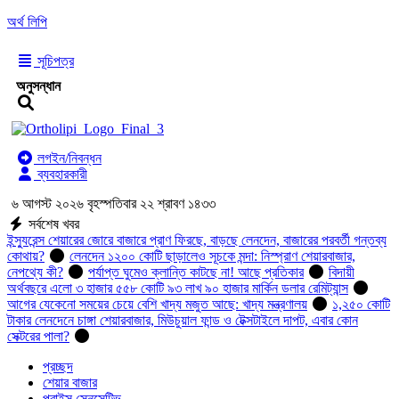
অর্থ লিপি
সূচিপত্র
অনুসন্ধান
লগইন/নিবন্ধন
ব্যবহারকারী
৬ আগস্ট ২০২৬ বৃহস্পতিবার ২২ শ্রাবণ ১৪৩৩
সর্বশেষ খবর
ইন্স্যুরেন্স শেয়ারের জোরে বাজারে প্রাণ ফিরছে, বাড়ছে লেনদেন, বাজারের পরবর্তী গন্তব্য
কোথায়?
লেনদেন ১২০০ কোটি ছাড়ালেও সূচকে মন্দা: নিস্প্রাণ শেয়ারবাজার,
নেপথ্যে কী?
পর্যাপ্ত ঘুমেও ক্লান্তি কাটছে না! আছে প্রতিকার
বিদায়ী
অর্থবছরে এলো ৩ হাজার ৫৫৮ কোটি ৯৩ লাখ ৯০ হাজার মার্কিন ডলার রেমিট্যান্স
আগের যেকেনো সময়ের চেয়ে বেশি খাদ্য মজুত আছে: খাদ্য মন্ত্রণালয়
১,২৫০ কোটি
টাকার লেনদেনে চাঙ্গা শেয়ারবাজার, মিউচুয়াল ফান্ড ও টেক্সটাইলে দাপট, এবার কোন
সেক্টরের পালা?
প্রচ্ছদ
শেয়ার বাজার
প্রাইস সেনসেটিভ