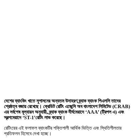
দেশের ব্যাংকিং খাতে সুশাসনের অন্যতম উদাহরণ ব্র্যাক ব্যাংক পিএলসি তাদের
শ্রেষ্ঠত্ব বজায় রেখেছে। ক্রেডিট রেটিং এজেন্সি অব বাংলাদেশ লিমিটেড (CRAB)
এর সর্বশেষ মূল্যায়ন অনুযায়ী, ব্র্যাক ব্যাংক দীর্ঘমেয়াদে ‘AAA’ (ট্রিপল এ) এবং
স্বল্পমেয়াদে ‘ST-1’রেটিং লাভ করেছে।
রেটিংয়ের এই ফলাফল ব্যাংকটির শক্তিশালী আর্থিক ভিত্তি এবং স্থিতিশীলতার
প্রতিফলন হিসেবে দেখা হচ্ছে।