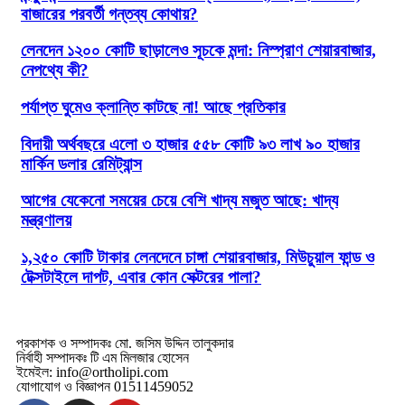
বাজারের পরবর্তী গন্তব্য কোথায়?
লেনদেন ১২০০ কোটি ছাড়ালেও সূচকে মন্দা: নিস্প্রাণ শেয়ারবাজার,
নেপথ্যে কী?
পর্যাপ্ত ঘুমেও ক্লান্তি কাটছে না! আছে প্রতিকার
বিদায়ী অর্থবছরে এলো ৩ হাজার ৫৫৮ কোটি ৯৩ লাখ ৯০ হাজার
মার্কিন ডলার রেমিট্যান্স
আগের যেকেনো সময়ের চেয়ে বেশি খাদ্য মজুত আছে: খাদ্য
মন্ত্রণালয়
১,২৫০ কোটি টাকার লেনদেনে চাঙ্গা শেয়ারবাজার, মিউচুয়াল ফান্ড ও
টেক্সটাইলে দাপট, এবার কোন সেক্টরের পালা?
প্রকাশক ও সম্পাদকঃ মো. জসিম উদ্দিন তালুকদার
নির্বাহী সম্পাদকঃ টি এম মিলজার হোসেন
ইমেইল: info@ortholipi.com
যোগাযোগ ও বিজ্ঞাপন 01511459052