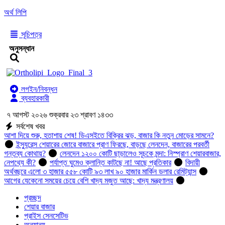
অর্থ লিপি
সূচিপত্র
অনুসন্ধান
লগইন/নিবন্ধন
ব্যবহারকারী
৭ আগস্ট ২০২৬ শুক্রবার ২৩ শ্রাবণ ১৪৩৩
সর্বশেষ খবর
আশা দিয়ে শুরু, হতাশায় শেষ! ডিএসইতে বিক্রির ঝড়, বাজার কি নতুন মোড়ের সামনে?
ইন্স্যুরেন্স শেয়ারের জোরে বাজারে প্রাণ ফিরছে, বাড়ছে লেনদেন, বাজারের পরবর্তী
গন্তব্য কোথায়?
লেনদেন ১২০০ কোটি ছাড়ালেও সূচকে মন্দা: নিস্প্রাণ শেয়ারবাজার,
নেপথ্যে কী?
পর্যাপ্ত ঘুমেও ক্লান্তি কাটছে না! আছে প্রতিকার
বিদায়ী
অর্থবছরে এলো ৩ হাজার ৫৫৮ কোটি ৯৩ লাখ ৯০ হাজার মার্কিন ডলার রেমিট্যান্স
আগের যেকেনো সময়ের চেয়ে বেশি খাদ্য মজুত আছে: খাদ্য মন্ত্রণালয়
প্রচ্ছদ
শেয়ার বাজার
প্রাইস সেনসেটিভ
অন্যান্য