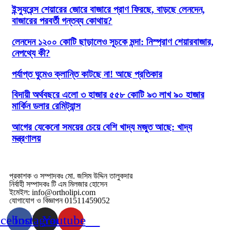
ইন্স্যুরেন্স শেয়ারের জোরে বাজারে প্রাণ ফিরছে, বাড়ছে লেনদেন,
বাজারের পরবর্তী গন্তব্য কোথায়?
লেনদেন ১২০০ কোটি ছাড়ালেও সূচকে মন্দা: নিস্প্রাণ শেয়ারবাজার,
নেপথ্যে কী?
পর্যাপ্ত ঘুমেও ক্লান্তি কাটছে না! আছে প্রতিকার
বিদায়ী অর্থবছরে এলো ৩ হাজার ৫৫৮ কোটি ৯৩ লাখ ৯০ হাজার
মার্কিন ডলার রেমিট্যান্স
আগের যেকেনো সময়ের চেয়ে বেশি খাদ্য মজুত আছে: খাদ্য
মন্ত্রণালয়
প্রকাশক ও সম্পাদকঃ মো. জসিম উদ্দিন তালুকদার
নির্বাহী সম্পাদকঃ টি এম মিলজার হোসেন
ইমেইল: info@ortholipi.com
যোগাযোগ ও বিজ্ঞাপন 01511459052
acebook
Instagram
Youtube