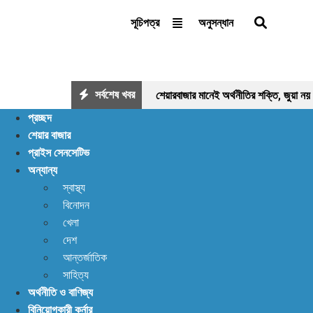
অনুসন্ধান
সূচিপত্র
সর্বশেষ খবর
শেয়ারবাজার মানেই অর্থনীতির শক্তি, জুয়া নয়
প্রচ্ছদ
বিক্রির ঝড়, বাজার কি নতুন মোড়ের সামনে?
শেয়ার বাজার
প্রাইস সেনসেটিভ
মন্দা: নিস্প্রাণ শেয়ারবাজার, নেপথ্যে কী?
অন্যান্য
স্বাস্থ্য
বিনোদন
খেলা
দেশ
আন্তর্জাতিক
সাহিত্য
অর্থনীতি ও বাণিজ্য
বিনিয়োগকারী কর্নার