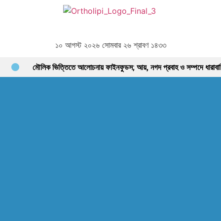
১০ আগস্ট ২০২৬ সোমবার ২৬ শ্রাবণ ১৪৩৩
মৌলিক ভিত্তিতে আলোচনায় ফাইনফুডস; আয়, নগদ প্রবাহ ও সম্পদে ধারাবাহিক
ইন্স্যুরেন্স শেয়ারের জোরে বাজারে প্রাণ ফিরছে, বাড়ছে লেনদেন, বাজারের পরবর্তী গ
পর্যাপ্ত ঘুমেও ক্লান্তি কাটছে না! আছে প্রতিকার