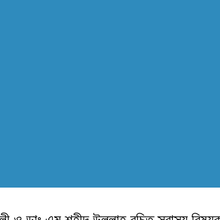
ী ও ডাঃ এম শহীদ উল্লাহ রচিত স্বাস্থ্য বিষয়ক