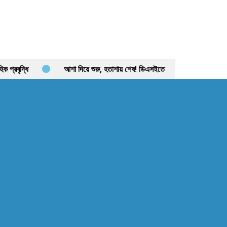
 প্রবৃদ্ধি
আশা দিয়ে শুরু, হতাশায় শেষ! ডিএসইতে
ন্তব্য কোথায়?
লেনদেন ১২০০ কোটি ছাড়ালেও সূচকে