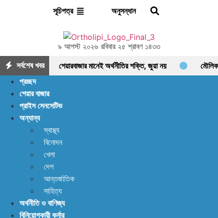
অনুসন্ধান
সূচিপত্র
৯ আগস্ট ২০২৬ রবিবার ২৫ শ্রাবণ ১৪৩৩
সর্বশেষ খবর
শেয়ারবাজার মানেই অর্থনীতির শক্তি, জুয়া নয়
মৌলিক
প্রচ্ছদ
ভিত্তিতে আলোচনায় ফাইনফুডস; আয়, নগদ প্রবাহ ও সম্পদে
শেয়ার বাজার
প্রাইস সেনসেটিভ
ধারাবাহিক প্রবৃদ্ধি
আশা দিয়ে শুরু, হতাশায় শেষ!
অন্যান্য
ডিএসইতে বিক্রির ঝড়, বাজার কি নতুন মোড়ের সামনে?
স্বাস্থ্য
বিনোদন
ইন্স্যুরেন্স শেয়ারের জোরে বাজারে প্রাণ ফিরছে, বাড়ছে লেনদেন,
খেলা
বাজারের পরবর্তী গন্তব্য কোথায়?
লেনদেন ১২০০ কোটি
দেশ
আন্তর্জাতিক
ছাড়ালেও সূচকে মন্দা: নিস্প্রাণ শেয়ারবাজার, নেপথ্যে কী?
সাহিত্য
অর্থনীতি ও বাণিজ্য
পর্যাপ্ত ঘুমেও ক্লান্তি কাটছে না! আছে প্রতিকার
বিনিয়োগকারী কর্নার