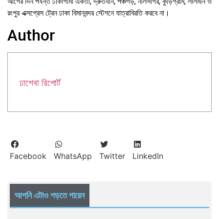
আগের দিন পর্যন্ত ঢাকাগামী একতা, দ্রুতযান, পঞ্চগড়, নীলসাগর, কুড়িগ্রাম, লালমনি ও
রংপুর এক্সপ্রেস ট্রেন ঢাকা বিমানবন্দর স্টেশনে যাত্রাবিরতি করবে না।
Author
ঢাশেবা রিপোর্ট
Facebook
WhatsApp
Twitter
LinkedIn
আপনি এটাও পড়তে পারেন