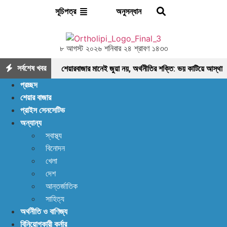
অনুসন্ধান
সূচিপত্র
৮ আগস্ট ২০২৬ শনিবার ২৪ শ্রাবণ ১৪৩৩
সর্বশেষ খবর
শেয়ারবাজার মানেই জুয়া নয়, অর্থনীতির শক্তি: ভয় কাটিয়ে আস্থা
প্রচ্ছদ
ফেরানোর এখনই সময়
মৌলিক ভিত্তিতে আলোচনায়
শেয়ার বাজার
প্রাইস সেনসেটিভ
ফাইনফুডস; আয়, নগদ প্রবাহ ও সম্পদে ধারাবাহিক প্রবৃদ্ধি
অন্যান্য
আশা দিয়ে শুরু, হতাশায় শেষ! ডিএসইতে বিক্রির ঝড়, বাজার কি
স্বাস্থ্য
বিনোদন
নতুন মোড়ের সামনে?
ইন্স্যুরেন্স শেয়ারের জোরে বাজারে
খেলা
প্রাণ ফিরছে, বাড়ছে লেনদেন, বাজারের পরবর্তী গন্তব্য কোথায়?
দেশ
আন্তর্জাতিক
লেনদেন ১২০০ কোটি ছাড়ালেও সূচকে মন্দা: নিস্প্রাণ
সাহিত্য
অর্থনীতি ও বাণিজ্য
শেয়ারবাজার, নেপথ্যে কী?
পর্যাপ্ত ঘুমেও ক্লান্তি কাটছে
বিনিয়োগকারী কর্নার