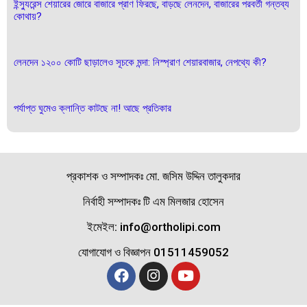
ইন্স্যুরেন্স শেয়ারের জোরে বাজারে প্রাণ ফিরছে, বাড়ছে লেনদেন, বাজারের পরবর্তী গন্তব্য
কোথায়?
লেনদেন ১২০০ কোটি ছাড়ালেও সূচকে মন্দা: নিস্প্রাণ শেয়ারবাজার, নেপথ্যে কী?
পর্যাপ্ত ঘুমেও ক্লান্তি কাটছে না! আছে প্রতিকার
প্রকাশক ও সম্পাদকঃ মো. জসিম উদ্দিন তালুকদার
নির্বাহী সম্পাদকঃ টি এম মিলজার হোসেন
ইমেইল: info@ortholipi.com
যোগাযোগ ও বিজ্ঞাপন 01511459052