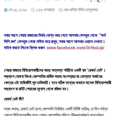
মে ১৫, ২০২৬
১:৫৮ অপরাহ্ন
মোঃ জসিম উদ্দিন তালুকদার
সবার আগে শেয়ার বাজারের নির্ভর যোগ্য খবর পেতে আপনার ফেসবুক থেকে “অর্থ
লিপি.কম” ফেসবুক পেজে লাইক করে রাখুন, সবার আগে আপনার ওয়ালে দেখতে।
লাইক করতে লিংকে ক্লিক করুন
www.facebook.com/OrthoLipi
শেয়ার বাজারে বিনিয়োগকারীদের কাছে অত্যন্ত পরিচিত একটি শব্দ ‘রেকর্ড ডেট’।
লভ্যাংশ ঘোষণা কিংবা কোম্পানির বার্ষিক সভায় অংশগ্রহণের যোগ্যতা অর্জনের
ক্ষেত্রে এই তারিখটিই মূল চাবিকাঠি। তবে সঠিক তথ্যের অভাবে অনেক বিনিয়োগকারী
লভ্যাংশ বা রাইট শেয়ারের সুযোগ থেকে বঞ্চিত হন।
রেকর্ড ডেট কী?
সহজ কথায়, রেকর্ড ডেট হলো কোম্পানি নির্ধারিত একটি নির্দিষ্ট তারিখ, যে দিন পর্যন্ত
কোনো বিনিয়োগকারীর নামে শেয়ার কোম্পানির নথিতে (Register) অন্তর্ভুক্ত