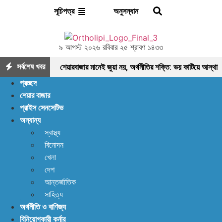
অনুসন্ধান
সূচিপত্র
৯ আগস্ট ২০২৬ রবিবার ২৫ শ্রাবণ ১৪৩৩
সর্বশেষ খবর
শেয়ারবাজার মানেই জুয়া নয়, অর্থনীতির শক্তি: ভয় কাটিয়ে আস্থা
প্রচ্ছদ
ফেরানোর এখনই সময়
মৌলিক ভিত্তিতে আলোচনায়
শেয়ার বাজার
প্রাইস সেনসেটিভ
ফাইনফুডস; আয়, নগদ প্রবাহ ও সম্পদে ধারাবাহিক প্রবৃদ্ধি
অন্যান্য
আশা দিয়ে শুরু, হতাশায় শেষ! ডিএসইতে বিক্রির ঝড়, বাজার কি
স্বাস্থ্য
বিনোদন
নতুন মোড়ের সামনে?
ইন্স্যুরেন্স শেয়ারের জোরে বাজারে
খেলা
প্রাণ ফিরছে, বাড়ছে লেনদেন, বাজারের পরবর্তী গন্তব্য কোথায়?
দেশ
আন্তর্জাতিক
লেনদেন ১২০০ কোটি ছাড়ালেও সূচকে মন্দা: নিস্প্রাণ
সাহিত্য
অর্থনীতি ও বাণিজ্য
শেয়ারবাজার, নেপথ্যে কী?
পর্যাপ্ত ঘুমেও ক্লান্তি কাটছে
বিনিয়োগকারী কর্নার