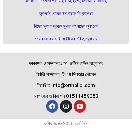
এসএসসি-সমমানে পাসের হার ৬২.২৫%, জিপিএ–৫ কমেছে
জ্বালানি তেলের দাম বাড়ছে বিশ্ববাজারে
বিদেশ ভ্রমণ প্রসঙ্গে সুখবর বাংলাদেশ ব্যাংকের
শেয়ারবাজার মানেই অর্থনীতির শক্তি, জুয়া নয়
প্রকাশক ও সম্পাদকঃ মো. জসিম উদ্দিন তালুকদার
নির্বাহী সম্পাদকঃ টি এম মিলজার হোসেন
ইমেইল: info@ortholipi.com
যোগাযোগ ও বিজ্ঞাপন 01511459052
কপিরাইট © 2026 অর্থ লিপি